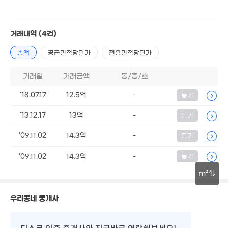
6.2억
9.55억
15억
'10. 03
'20. 04
'25. 09
11.9억
거래내역
(4건)
'19. 02
총액
공급면적당단가
전용면적당단가
9.3억
.37억
16
9.8억
'19. 10
10. 04
'09. 
'17. 03
거래일
거래금액
동/층/호
7.6억
'18. 09
8억
7.65억
'18.07.17
12.5억
-
등기
24.8억
'22. 05
'17. 11
'18. 02
'13.12.17
13억
-
등기
1.33
7.45억
매물
5.95억
145m²
'20. 06
'09.11.02
14.3억
-
등기
'24. 08
9.6억
'23. 06
'09.11.02
14.3억
-
등기
7.7억
8.2억
'16. 10
'14. 06
m²
43억
'23. 01
30m
우리동네 중개사
디스코 인증 중개사
와 지금바로 연락해보세요!