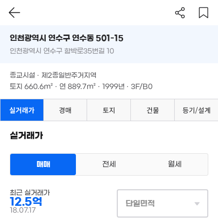
인천시 연수구 연수동 501-15
인천광역시 연수구 함박로35번길 10
도로명
인천광역시 연수구 연수동 501-15
필터
매물 탐색
종교시설 · 제2종일반주거지역
인천광역시 연수구 함박로35번길 10
토지
660.6m²
· 연
889.7m²
· 1999년 · 3F/B0
1.2억
'24. 06
종교시설 · 제2종일반주거지역
토지
660.6m²
· 연
889.7m²
· 1999년 · 3F/B0
실거래가
경매
토지
건물
등기/설계
9.65억
9억
'18. 09
'16. 04
12억
실거래가
'17. 01
6.7억
'26. 01
8.75억
8억
매매
전세
월세
'16. 06
'21. 02
상업용건물
최근 실거래가
매매 12억 5000만원
8.9억
실거래
12.5억
'17. 12
대지
661m²
/
연
890m²
단일면적
계약일 '18. 07
18.07.17