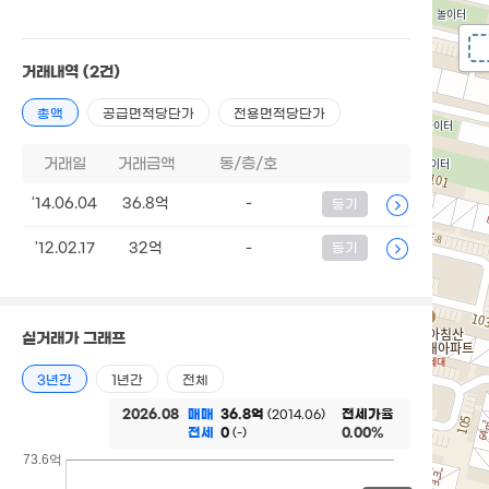
거래내역
(2건)
총액
공급면적당단가
전용면적당단가
거래일
거래금액
동/층/호
'14.06.04
36.8억
-
등기
'12.02.17
32억
-
등기
실거래가 그래프
3년간
1년간
전체
2026.08
매매
36.8억
전세가율
(2014.06)
전세
0
0.00%
(-)
73.6억