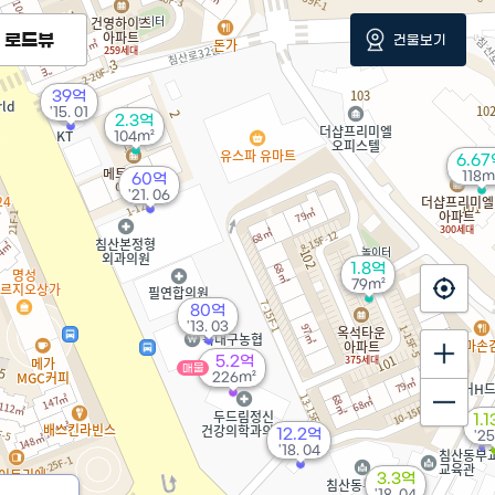
로드뷰
건물보기
39억
'15. 01
2.3억
104m²
6.6
118m
60억
'21. 06
1.8억
79m²
80억
'13. 03
5.2억
매물
226m²
1.
12.2억
'25
'18. 04
3.3억
'18. 04