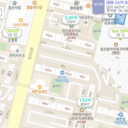
매매 36억 
실거래
대지
447m²
계약일 '14. 0
3.45억
113m²
1,902만
164.39
'13. 12
'19. 11
1.92억
80m²