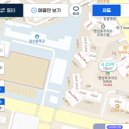
필터
매물만 보기
지도
8,430만
'24. 07
도
4.23억
정
115m²
2
액
가
상업용건물