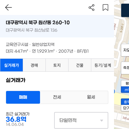
대구광역시 북구 침산동 260-10
대구광역시 북구 침산남로 136
교육연구시설 · 일반상업지역
지
대지
447m²
· 연
1,929.1m²
· 2007년 · 8F/B1
실거래가
경매
토지
건물
등기/설계
측
실거래가
평
m
매매
전세
월세
총
단
최근 실거래가
36.8억
단일면적
14.06.04