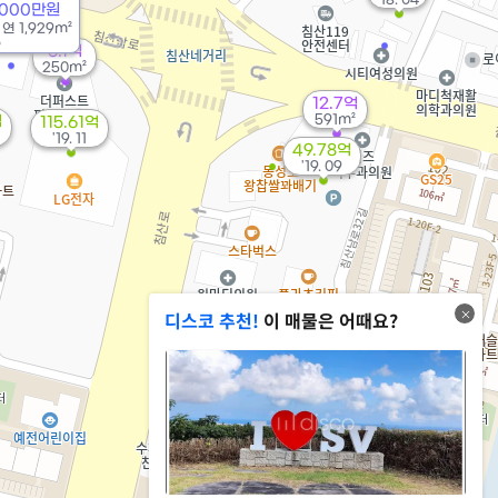
8000만원
/
연
1,929m²
6
6.1억
250m²
12.7억
591m²
억
115.61억
'19. 11
49.78억
'19. 09
디스코 추천!
이 매물은 어때요?
3.09억
2.22억
100m²
99m²