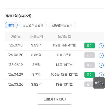
05억
6. 04
447만
'10. 09
거래내역
(649건)
22.3
'14. 1
4.02억
1.65억
총액
공급면적당단가
전용면적당단가
115m²
'15. 03
7.35억
거래일
거래금액
동/층/호
1.45억
5.34억
4억
'14. 01
'16. 09
116m²
105m²
2.2억
9.83억
109m²
'26.07.10
3.53억
112동 4층 4**호
등기
'08. 01
3.95억
'26.06.20
3.65억
3층 3**호
116m²
등기
2.14억
110m²
'26.06.19
3.9억
14층 14**호
등기
9,000만
25m²
1.7억
129.7억
'26.04.29
3.7억
106동 12층 12**호
등기
108m²
'21. 02
m²
'26.03.26
3.82억
13층 13**호
등기
12억
7억
50m
'16. 01
. 05
39억
'20. 04
더보기 (
1/130
)