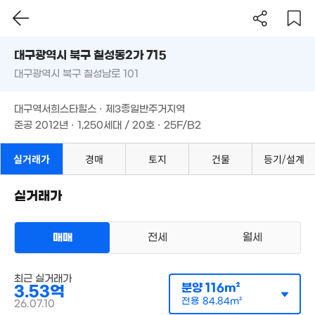
76.5억
대구시 북구 칠성동2가 715
'25. 10
대구광역시 북구 칠성남로 101
도로명
대구광역시 북구 칠성동2가 715
필터
매물 탐색
대구역서희스타힐스 · 제3종일반주거지역
대구광역시 북구 칠성남로 101
준공 2012년 · 1,250세대 / 20호 · 25F/B2
2.06억
76m²
대구역서희스타힐스 · 제3종일반주거지역
준공 2012년 · 1,250세대 / 20호 · 25F/B2
실거래가
경매
토지
건물
등기/설계
2.06억
1억
경매
109m²
'06. 01
34.2억
'18. 03
57.51
실거래가
'21. 01
5.75억
5,400만
'22. 10
51m²
매매
전세
월세
6
'20. 
3.5억
'09. 01
최근 실거래가
아파트
분양
116m²
매매 3억 5300만원
3.53억
2.6억
실거래
공급
116m²
/
전용
85m²
'12. 11
전용
84.84m²
26.07.10
계약일 '26. 07