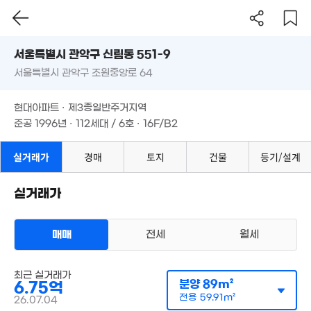
3.35억
월 58만
82m²
서울시 관악구 신림동 551-9
31m²
서울특별시 관악구 조원중앙로 64
도로명
서울특별시 관악구 신림동 551-9
필터
매물 탐색
현대아파트 · 제3종일반주거지역
서울특별시 관악구 조원중앙로 64
준공 1996년 · 112세대 / 6호 · 16F/B2
현대아파트 · 제3종일반주거지역
준공 1996년 · 112세대 / 6호 · 16F/B2
11.
실거래가
경매
토지
건물
등기/설계
'06
월 24만
26m²
실거래가
19억
6.36
'20. 01
'07. 0
매매
전세
월세
아파트
최근 실거래가
매매 6억 7500만원
실거래
분양
89m²
6.75억
10.1억
공급
89m²
/
전용
60m²
3.2억
매물
계약일 '26. 07
'15. 08
65m²
전용
59.91m²
26.07.04