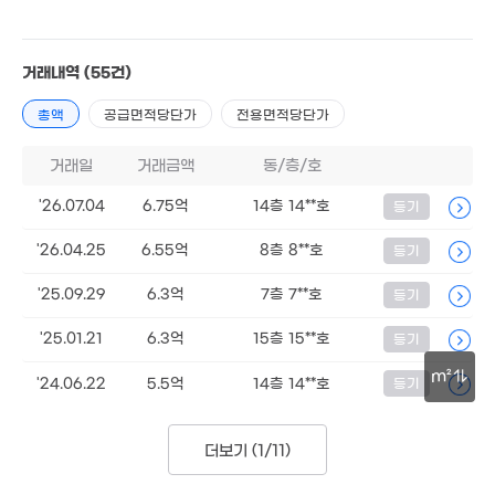
3.85억
거래내역
(55건)
71m²
30억
총액
공급면적당단가
전용면적당단가
'26. 06
11.6억
'12. 05
거래일
거래금액
동/층/호
월 55만
20억
5.6억
22m²
'26.07.04
6.75억
14층 14**호
등기
'18. 09
'07. 12
월 53만
'26.04.25
6.55억
8층 8**호
등기
월 60만
38m²
1.6억
20m²
경매
22m²
1.3억
'25.09.29
6.3억
7층 7**호
등기
4.55억
36m²
68m²
3억
15억
1.9억
'25.01.21
6.3억
15층 15**호
등기
71m²
'26. 0
53m²
m²
20억
'24.06.22
5.5억
14층 14**호
등기
1.5억
'23. 11
37억
2.45억
61m²
'26. 06
30m
31m²
1
18.9억
'15.
더보기 (
'24. 12
1/11
)
3.75억
71m²