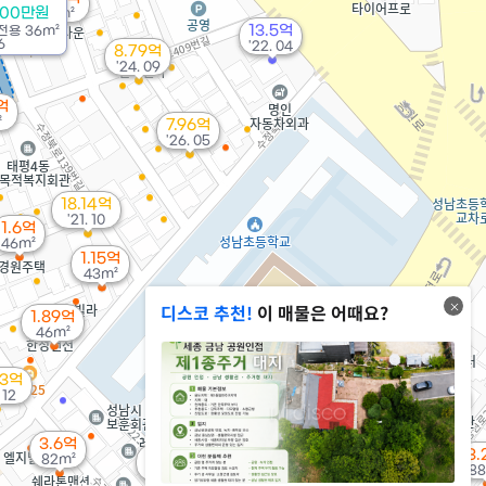
500만원
55m²
13.5억
전용
36m²
6
'22. 04
8.79억
'24. 09
억
²
7.96억
'26. 05
18.14억
'21. 10
1.6억
46m²
1.15억
43m²
디스코 추천!
이 매물은 어때요?
1.89억
46m²
18.68억
'11. 06
53억
1.8억
 12
36m²
3.6억
55억
3.
20.5억
82m²
'25. 07
88
'18. 04