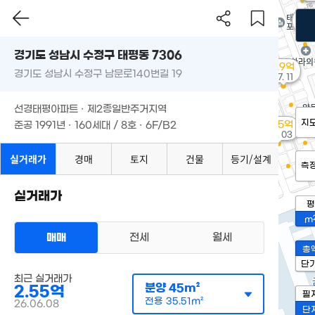
4.
'21
경기도 성남시 수정구 태평동 7306
2.9억
경기도 성남시 수정구 남문로140번길 19
'17. 11
선경태평아파트 · 제2종일반주거지역
지
2.35억
준공 1991년 · 160세대 / 8호 · 6F/B2
'25. 03
실거래가
경매
토지
건물
등기/설계
측
실거래가
평
m
매매
전세
월세
총
단
최근 실거래가
분양
45m²
2.55억
필
전용
35.51m²
26.06.08
단