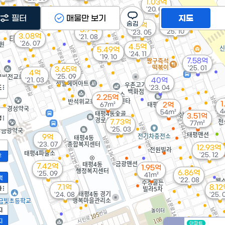
1.03억
'20. 02
78억
필터
매물만 보기
지도
. 02
3.85억
5억
3.7억
'25. 10
'23. 05
3.08억
'21. 08
'26. 07
4.5억
5.49억
'24. 11
'19. 10
7.58억
'25. 01
3.65억
4억
'25. 09
'21. 03
40억
도
'23. 04
2.25억
1
67m²
2억
4
54m²
3.51억
정
7.73억
77m²
'25. 03
9억
'23. 07
12.93억
'25. 12
2
7.42억
1.95억
6.86억
'25. 09
41m²
액
'22. 08
7.1억
8.1
가
'24. 08
'25. 
지
지
아파트