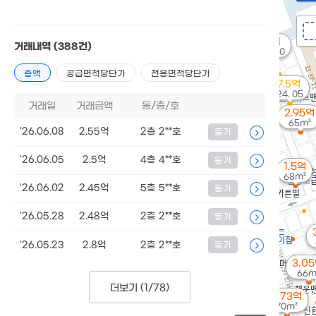
7억
거래내역
(388건)
'18. 10
총액
공급면적당단가
전용면적당단가
7.5억
'24. 05
거래일
거래금액
동/층/호
2.95억
65m²
'26.06.08
2.55억
2층 2**호
등기
'26.06.05
2.5억
4층 4**호
등기
1.5억
68m²
'26.06.02
2.45억
5층 5**호
등기
'26.05.28
2.48억
2층 2**호
등기
'26.05.23
2.8억
2층 2**호
등기
3.0
66m
더보기 (
1/78
)
2.73억
70m²