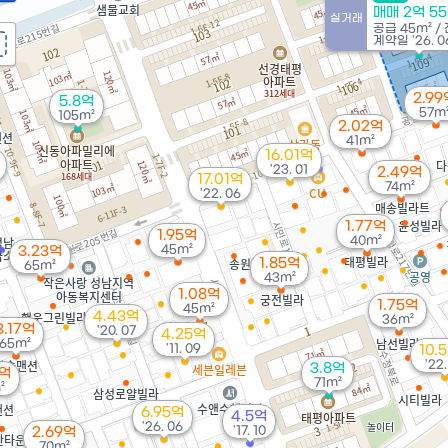
매매 2억 5
실거래
공급
45m²
/
계약일 '26. 0
2.99
5.8억
57m
105m²
2.02억
41m²
16.01억
'23. 01
2.49억
17.01억
74m²
'22. 06
1.77억
1.95억
40m²
45m²
3.23억
1.85억
65m²
43m²
1.08억
1.75억
45m²
4.43억
36m²
3.17억
'20. 07
4.25억
65m²
'11. 09
10.
'22.
3.8억
5억
71m²
²
6.95억
4.5억
'26. 06
'17. 10
2.69억
70m²