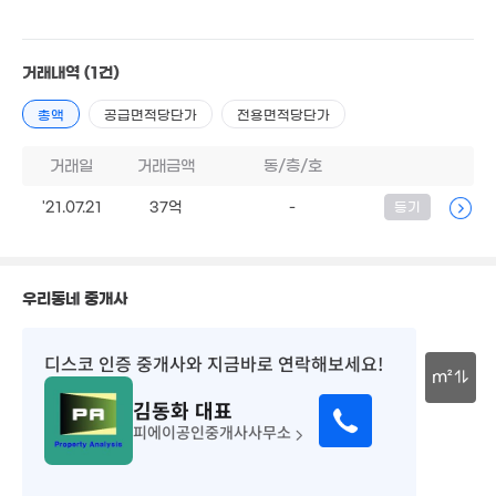
거래내역
(1건)
총액
공급면적당단가
전용면적당단가
거래일
거래금액
동/층/호
.52억
7억
12.6억
10. 11
'17. 07
'18. 06
'21.07.21
37억
-
등기
7.3억
6.52억
'10. 07
'15. 05
8.17억
우리동네 중개사
'15. 08
12.63억
'10. 08
8억
디스코 인증 중개사
와 지금바로 연락해보세요!
11.8억
8. 03
m²
'14. 09
11.63억
김동화
대표
'13. 08
30m
5.35억
피에이공인중개사사무소
'17. 10
4.87억
18억
'16. 10
'16. 01