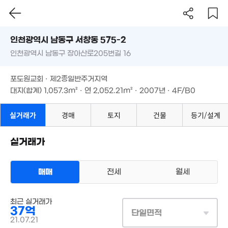
1.97억
2.3억
82m²
93m²
인천시 남동구 서창동 575-2
인천광역시 남동구 장아산로205번길 16
도로명
인천광역시 남동구 서창동 575-2
필터
매물 탐색
월 15만
6.84억
포도원교회 · 제2종일반주거지역
52m²
1.2억
'07. 02
인천광역시 남동구 장아산로205번길 16
대지(합계)
1,057.3m²
· 연
2,052.21m²
· 2007년 · 4F/B0
55m²
1.6억
포도원교회 · 제2종일반주거지역
82m²
대지(합계)
1,057.3m²
· 연
2,052.21m²
· 2007년 · 4F/B0
1.52억
1.53억
실거래가
경매
토지
건물
등기/설계
82m²
73m²
1.65억
1.58억
1.5억
1.37억
82m²
75m²
75m²
70m²
실거래가
1.24억
8.4억
68m²
1.75억
'22. 09
매매
전세
월세
87m²
1.59억
82m²
상업용건물
최근 실거래가
매매 37억
실거래
1.6억
37억
대지
1,057m²
/
연
2,052m²
1.6억
단일면적
82m²
1.77억
계약일 '21. 07
82m²
21.07.21
82m²