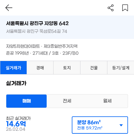
2.5억
37m²
39m²
6.8억
서울시 광진구 자양동 642
40m²
5.85억
서울특별시 광진구 뚝섬로54길 74
18.7
도로명
11억
2.25억
85m²
'17. 05
63m²
46m²
서울특별시 광진구 자양동 642
필터
매물 탐색
자양5차현대아파트 · 제3종일반주거지역
10억
서울특별시 광진구 뚝섬로54길 74
준공 1998년 · 271세대 / 3호 · 23F/B0
48m²
5.4억
39m²
자양5차현대아파트 · 제3종일반주거지역
10.5억
83m²
준공 1998년 · 271세대 / 3호 · 23F/B0
월 40만
3.8억
6.
122m²
8.9억
35m²
실거래가
경매
토지
건물
등기/설계
'15.
36m²
6억
52m²
실거래가
13억
78m²
4.94억
59m²
매매
전세
월세
아파트
매매 14억 6000만원
실거래
공급
86m²
/
전용
60m²
1.
계약일 '26. 02
41
3.7억
최근 실거래가
92m²
분양
86m²
14.6억
전용
59.72m²
26.02.04