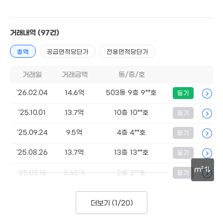
17억
163m²
거래내역
(97건)
총액
공급면적당단가
전용면적당단가
거래일
거래금액
동/층/호
'26.02.04
14.6억
503동 9층 9**호
등기
'25.10.01
13.7억
10층 10**호
등기
'25.09.24
9.5억
4층 4**호
등기
'25.08.26
13.7억
13층 13**호
등기
m²
'25.02.16
8.65억
2층 2**호
등기
30m
더보기 (
1/20
)