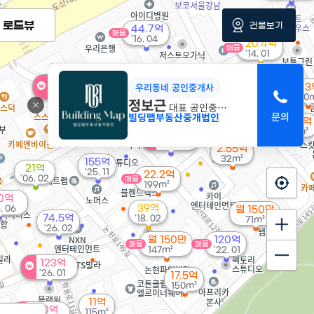
로드뷰
건물보기
44.7억
매물
'16. 04
20.4억
매물
'14. 01
82.5억
매물
250억
'25. 05
우리동네 공인중개사
1.
매물
'26. 06
40
정보근
대표 공인중개사
100억
빌딩맵부동산중개법인
2.98억
'26. 06
46m²
120억
'26. 06
2.55억
32m²
155억
21억
'25. 11
22.2억
'06. 02
매물
199m²
0억
39억
. 06
월 150만
74.5억
'18. 02
71m²
'26. 02
월 150만
120억
매물
매물
147m²
'22. 01
123억
'26. 01
17.5억
150m²
11억
220억
115m²