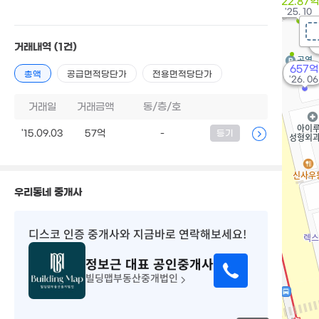
122.87억
'25. 10
거래내역
(1건)
657억
총액
공급면적당단가
전용면적당단가
'26. 06
거래일
거래금액
동/층/호
'15.09.03
57억
-
등기
우리동네 중개사
디스코 인증 중개사
와 지금바로 연락해보세요!
정보근
대표 공인중개사
빌딩맵부동산중개법인