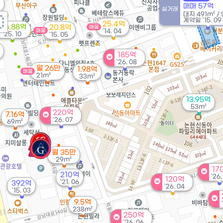
'26. 07
매매 57억
실거래
대지
491m²
/
계약일 '15. 09
25.4억
166.88억
20.8억
매물
매물
'14. 04
'25. 10
'15. 05
185억
'26. 08
월 26만
1.98억
매물
21m²
33m²
13.95억
53m²
220억
7.16억
'26. 07
69m²
월 35만
29m²
17
210억
'26.
120억
'21. 06
392억
'26. 04
'15. 03
9.5억
238m²
250억
'26. 06