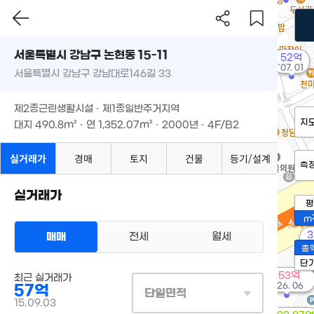
서울특별시 강남구 논현동 15-11
52억
'07. 01
서울특별시 강남구 강남대로146길 33
제2종근린생활시설 · 제1종일반주거지역
지
대지
490.8m²
· 연
1,352.07m²
· 2000년 · 4F/B2
실거래가
경매
토지
건물
등기/설계
측
실거래가
평
m
3
매매
전세
월세
'2
총
단
53억
최근 실거래가
'26. 06
57억
단일면적
15.09.03