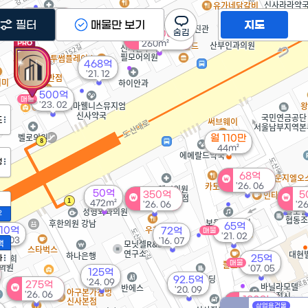
350억
필터
매물만 보기
지도
'26. 05
월 900만
260m²
468억
'21. 12
500억
매물
'23. 02
도
월 110만
44m²
정
68억
'26. 06
50억
350억
5
472m²
'26. 06
'26
2
65억
10억
72억
매물
'21. 02
6. 03
'16. 07
액
가
25억
매물
'07. 05
125억
92.5억
'24. 09
275억
'20. 09
'26. 06
180억
상업용건물