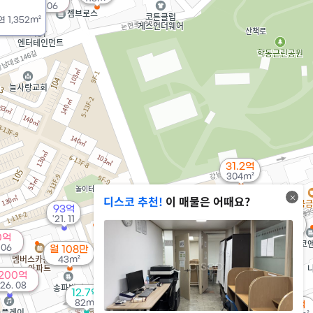
'26. 06
연
1,352m²
31.2억
304m²
디스코 추천!
이 매물은 어때요?
93억
210억
'21. 11
16억
'26. 06
226m²
0억
103억
 06
월 108만
매물
'21. 04
43m²
200억
13억
'26. 08
235m²
12.7억
82m²
31억