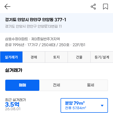
경기도 안양시 만안구 안양동 377-1
3.92억
'20. 10
경기도 안양시 만안구 안양로13번길 11
도로명
경기도 안양시 만안구 안양동 377-1
필터
매물 탐색
6.5억
삼호수정아파트 · 제3종일반주거지역
'20. 08
경기도 안양시 만안구 안양로13번길 11
준공 1996년 · 17가구 / 250세대 / 250호 · 22F/B1
삼호수정아파트 · 제3종일반주거지역
준공 1996년 · 17가구 / 250세대 / 250호 · 22F/B1
실거래가
경매
토지
건물
등기/설계
실거래가
매매
전세
월세
최근 실거래가
아파트
분양
79m²
3.5억
매매 3억 5000만원
실거래
전용
57.84m²
26.08.01
1.24억
공급
79m²
/
전용
58m²
계약일 '26. 08