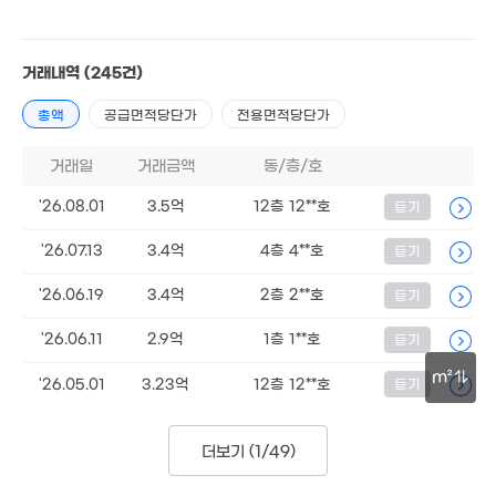
66m²
7.9억
'18. 04
거래내역
(245건)
1.2억
총액
공급면적당단가
전용면적당단가
2,000만
46m²
'20. 10
거래일
거래금액
동/층/호
3.24억
'26.08.01
3.5억
12층 12**호
등기
85m²
2.3억
'26.07.13
3.4억
4층 4**호
등기
23m²
'26.06.19
3.4억
2층 2**호
등기
4.58억
4.5억
'26.06.11
2.9억
1층 1**호
109m²
등기
'21. 09
4.9억
'13. 11
m²
8.49억
'26.05.01
3.23억
12층 12**호
등기
'19. 07
5억
5.5억
30m
4.
60m²
3.23억
'16. 02
'14.
'25. 04
더보기 (
1/49
)