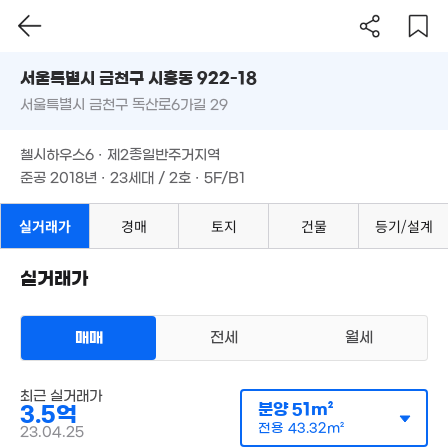
'20. 06
'25. 08
9.95억
서울시 금천구 시흥동 922-18
'16. 09
12억
서울특별시 금천구 독산로6가길 29
도로명
20억
34억
'15. 07
'26. 07
'18. 01
서울특별시 금천구 시흥동 922-18
필터
매물 탐색
.95억
첼시하우스6 · 제2종일반주거지역
71m²
서울특별시 금천구 독산로6가길 29
준공 2018년 · 23세대 / 2호 · 5F/B1
8.6억
'16. 05
첼시하우스6 · 제2종일반주거지역
90억
3억
3.01억
'26. 06
'17. 12
13.5억
'20. 06
준공 2018년 · 23세대 / 2호 · 5F/B1
1.74억
'16. 02
37m²
1.7억
2.85억
'16. 03
90m²
실거래가
경매
토지
건물
등기/설계
2.3억
1.2억
2.87억
3.22억
40m²
실거래가
42m²
31m²
35m²
1.99억
6.2억
39m²
'16. 10
매매
전세
월세
7.2억
16.51억
'21. 07
'26.07.09.
다세대
최근 실거래가
매매 3억 8000만원
월 7만
실거래
분양
51m²
3.5억
2.75억
공급
60m²
/
전용
52m²
53m²
계약일 '25. 06
38m²
전용
43.32m²
23.04.25
5.95억