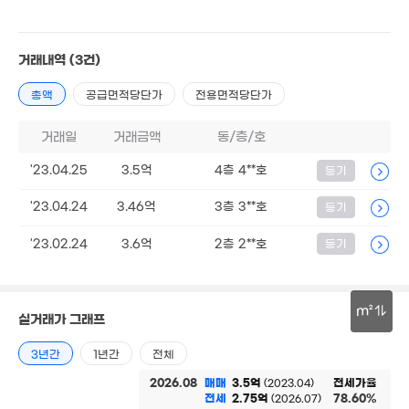
'25. 01
2.6
61m²
2.13억
7.05억
9.5억
41m²
'17. 05
'21. 05
거래내역
(3건)
3.39억
3.6억
2.92억
59m²
54m²
총액
공급면적당단가
전용면적당단가
'21. 05
.39억
0. 06
7.2억
3.22억
2.3억
거래일
거래금액
동/층/호
'21. 05
68m²
74m²
2.4
'23.04.25
3.5억
4층 4**호
등기
4억
'22. 
1.5억
'23. 01
4.38억
45m²
6.25억
'23.04.24
3.46억
3층 3**호
등기
'21. 02
'22. 11
3억
2.75억
34m²
56m²
'23.02.24
3.6억
2층 2**호
등기
3.2
'08. 
3억
6억
5.43억
31m²
7.1억
2.8억
17. 04
'22. 02
'19. 12
57m²
m²
6.03억
실거래가 그래프
'21. 06
30m
3년간
1년간
전체
2,0
4.45억
3.2억
'18.
'14. 03
2026.08
매매
3.5억
전세가율
(2023.04)
'11. 11
전세
2.75억
78.60%
(2026.07)