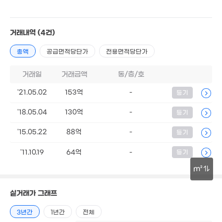
35억
'26. 07
4.7억
49m²
35억
매물
2.9억
'26. 06
거래내역
(4건)
41m²
24억
'26. 04
4.45억
총액
공급면적당단가
전용면적당단가
월 95만
.75억
45억
44m²
매물
50m²
41m²
'23. 10
35
'26.
거래일
거래금액
동/층/호
5억
4.48억
4억
10억
41m²
'21.05.02
153억
-
등기
51m²
32m²
'25. 06
'18.05.04
130억
-
등기
5억
8억
41m²
'26. 07
32억
12억
'26. 0
매물
'15.05.22
88억
-
등기
'18. 05
3.8억
7.4억
54m²
5억
'17. 06
'11.10.19
64억
-
등기
'26. 05
4.29억
m²
41m²
41억
43억
4.4억
'26. 05
'16. 01
35m²
30m
실거래가 그래프
월 65만
12.2억
4.9억
96m²
'12. 09
44m²
3년간
1년간
전체