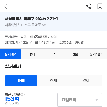
25.7억
'20. 11
23.1억
'21. 04
서울시 마포구 상수동 321-1
'12. 06
13.5억
서울특별시 마포구 독막로 68
'19. 11
도로명
44
서울특별시 마포구 상수동 321-1
필터
매물 탐색
'26. 
88억
140억
트라이랜드빌딩 · 제3종일반주거지역
매물
37.2억
'21. 05
'26. 07
서울특별시 마포구 독막로 68
매물
대지(합계)
422m²
· 연
1,437.14m²
· 2006년 · 9F/B1
'20. 11
5.5억
매물
트라이랜드빌딩 · 제3종일반주거지역
36.7억
44m²
매물
'24. 09
대지(합계)
422m²
· 연
1,437.14m²
· 2006년 · 9F/B1
50억
매물
48억
37.5억
'19. 12
'26. 08
'26. 07
.5억
실거래가
경매
토지
건물
등기/설계
. 04
49억
25억
'24. 06
'21. 03
실거래가
75억
52.47억
55억
매물
'26. 07
'19. 11
150억
'26. 08
'26. 05
매매
전세
월세
상업용건물
최근 실거래가
매매 153억
실거래
153억
38억
대지
422m²
/
연
1,437m²
단일면적
330억
계약일 '21. 05
'26. 08
21.05.02
'26. 07