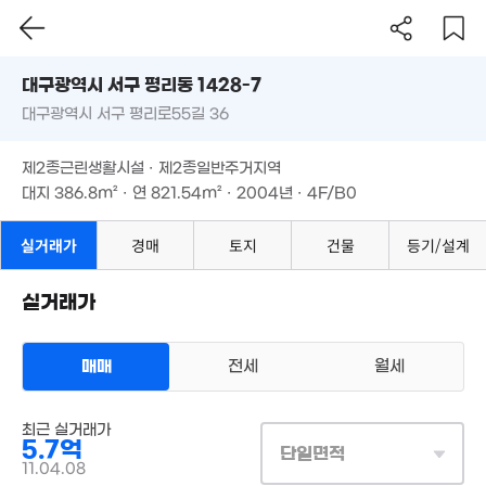
'11. 02
'19. 11
3.1억
91m²
'14. 04
대구시 서구 평리동 1428-7
13.15억
26.5억
'20. 10
대구광역시 서구 평리로55길 36
도로명
'21. 07
대구광역시 서구 평리동 1428-7
12.6억
필터
매물 탐색
'21. 07
제2종근린생활시설 · 제2종일반주거지역
9,500만
대구광역시 서구 평리로55길 36
대지
386.8m²
· 연
821.54m²
· 2004년 · 4F/B0
83m²
1.6억
'24. 05
제2종근린생활시설 · 제2종일반주거지역
11억
6.9억
'16. 03
'14. 11
대지
386.8m²
· 연
821.54m²
· 2004년 · 4F/B0
6,500만
60m²
4.1억
8.98억
'15. 12
실거래가
경매
토지
건물
등기/설계
'20. 08
11.15
'18. 0
6.15억
9,000만
17.19억
실거래가
'20. 05
51m²
'24. 05
5.4
2억
'10.
4.48억
매매
전세
월세
'18. 04
2.45억
'17. 05
3.27억
82m²
'14. 06
상업용건물
최근 실거래가
매매 5억 7000만원
실거래
5.7억
대지
387m²
/
연
822m²
15.33억
단일면적
계약일 '11. 04
'18. 06
11.04.08
2.7억
1.65억
'17. 08