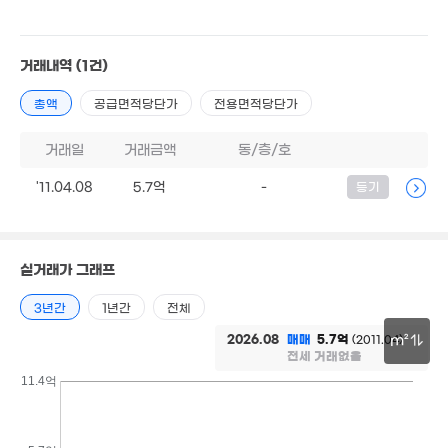
'24. 08
3.02억
'14. 07
10.3억
'21. 06
10.87억
거래내역
(1건)
7.35억
'19. 07
'19. 11
6.1억
'13. 05
총액
공급면적당단가
전용면적당단가
3.5억
1.32억
'14. 06
81m²
거래일
거래금액
동/층/호
1.53억
79m²
2.67억
'11.04.08
5.7억
-
등기
'16. 04
2.78억
'15. 10
7억
1.2억
4.73억
. 08
'14. 05
'18. 06
8.4억
5억
'17. 02
'21. 04
실거래가 그래프
1.92억
64m²
1.7억
3년간
1년간
전체
4,000만
82m²
13m²
2026.08
매매
5.7억
(2011.04)
m²
전세 거래없음
2.04억
30m
11.4억
83m²
9.05억
'20. 11