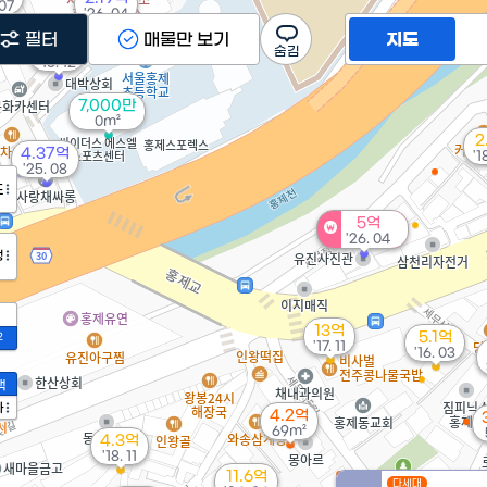
 07
'26. 04
필터
매물만 보기
지도
1.2억
'13. 12
7,000만
0m²
2
4.37억
'1
'25. 08
도
5억
'26. 04
정
13억
5.1억
2
'17. 11
'16. 03
액
가
4.2억
69m²
4.3억
'18. 11
11.6억
다세대