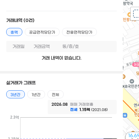
거래내역
(0건)
총액
공급면적당단가
전용면적당단가
거래일
거래금액
동/층/호
거래 내역이 없습니다.
매
실거래가 그래프
3년간
1년간
전체
2026.08
매매 거래없음
전세
1.15억
(2021.08)
2.3억
16.6
1.15억