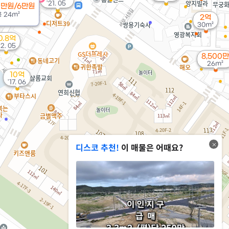
'21. 05
0만원/6만원
용
24m²
2억
30m²
0.8억
22. 05
8,500만
26m²
10억
'17. 06
디스코 추천!
이 매물은 어때요?
16.95억
113m²