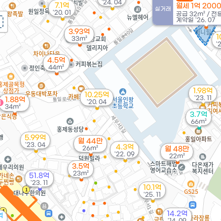
'24. 04
7.1억
월세 1억 200
실거래
'20. 01
공급
32m²
/
전
계약일 '26. 07
3.93억
1
33m²
'
4.5억
44m²
1.98억
10.25억
'23. 11
1.88억
'20. 04
물
34m²
3.7억
66m²
5.99억
월 44만
'23. 04
4.3억
26m²
월 48만
'22. 09
22m²
3.5억
23m²
51.8억
'23. 11
10.1억
'25. 11
14.2억
억
'14. 09