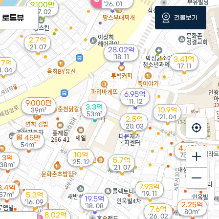
'26. 01
9,100만
'17. 02
로드뷰
건물보기
2.7억
'21. 07
28.02억
'18. 11
3.41억
.7억
'17. 11
8. 04
6.95억
'11. 12
9,000만
3.3억
10.9억
39m²
53m²
'21. 04
2.5억
'20. 03
월 45만
54m²
4.4억
10억
75m²
3억
5.7억
'25. 12
38m²
'21. 07
7.93억
3.4억
'19. 11
57m²
5.3억
19.5억
'16. 09
2.25억
'18. 08
7.6억
80m²
8.02억
'26. 02
매물