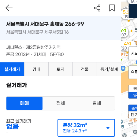
'16.
5.3억
'19. 11
서울특별시 서대문구 홍제동 266-99
6.15억
서울특별시 서대문구 세무서5길 16
'20. 07
4억
써니힐스 · 제2종일반주거지역
'20. 06
지
준공 2013년 · 21세대 · 5F/B0
실거래가
경매
토지
건물
등기/설계
측
실거래가
평
m
매매
전세
월세
총
단
최근 실거래가
분양
32m²
없음
전용
24.3m²
-