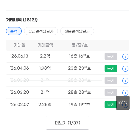
170만
32m²
0m²
22.5억
'15. 01
거래내역
(181건)
,875만
5,000만
18m²
47m²
총액
공급면적당단가
전용면적당단가
월 43만
거래일
거래금액
동/층/호
29m²
'26.06.13
2.2억
16층 16**호
등기
23억
'24. 07
61억
800만
'24. 01
8. 01
'26.04.06
1.98억
23층 23**호
등기
'26.03.20
2.1억
28층 28**호
등기
260억
'26.03.20
2.1억
28층 28**호
'22. 03
등기
m²
'26.02.07
2.25억
19층 19**호
등기
30m
4.61억
53m²
더보기 (
1/37
)