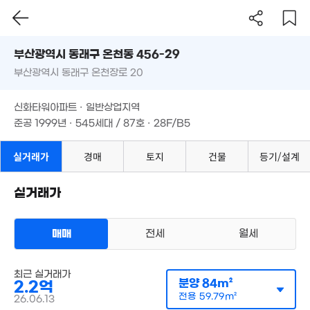
'22. 02
4.3억
6.6억
'21. 09
87m²
'11. 08
100m²
부산시 동래구 온천동 456-29
부산광역시 동래구 온천장로 20
도로명
6,961만
부산광역시 동래구 온천동 456-29
필터
9.55억
매물 탐색
24m²
신화타워아파트 · 일반상업지역
'21. 10
부산광역시 동래구 온천장로 20
준공 1999년 · 545세대 / 87호 · 28F/B5
2.5억
103m²
7.65억
120m²
3.37
신화타워아파트 · 일반상업지역
'19. 08
준공 1999년 · 545세대 / 87호 · 28F/B5
7,000만
53m²
실거래가
경매
토지
건물
등기/설계
2.59억
8.8억
'20. 03
'22. 11
실거래가
월 51만
8.4억
0m²
'20. 03
매매
전세
월세
월 50만
아파트
42m²
매매 2억 2000만원
최근 실거래가
실거래
분양
84m²
공급
84m²
/
전용
60m²
2.2억
계약일 '26. 06
전용
59.79m²
26.06.13
3,000만