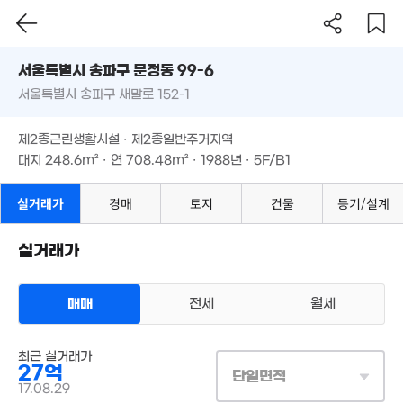
3m²
31m²
3.75
서울시 송파구 문정동 99-6
59m
4.1억
서울특별시 송파구 새말로 152-1
도로명
44m²
11.6억
서울특별시 송파구 문정동 99-6
필터
매물 탐색
19m²
제2종근린생활시설 · 제2종일반주거지역
3.98억
서울특별시 송파구 새말로 152-1
20억
58m²
대지
248.6m²
· 연
708.48m²
· 1988년 · 5F/B1
월 120만
'15. 07
경매
35m²
10.45억
'26. 04
제2종근린생활시설 · 제2종일반주거지역
17.81억
대지
248.6m²
· 연
708.48m²
· 1988년 · 5F/B1
'23. 12
10
30.5억
매물
'10. 
'26. 02
22억
실거래가
경매
토지
건물
등기/설계
'26. 03
40억
'26. 07
실거래가
5.2억
48m²
매매
전세
월세
3.4억
35m²
1.46억
상업용건물
매매 27억
최근 실거래가
28m²
실거래
27억
대지
249m²
/
연
708m²
단일면적
계약일 '17. 08
17.08.29