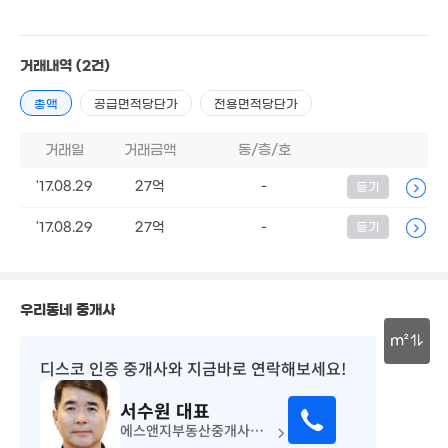
월 42만
17.25억
40억
20m²
116m²
'26. 07
2.7억
5.9억
거래내역
(2건)
52m²
115m²
총액
공급면적당단가
전용면적당단가
2.52억
72m²
거래일
거래금액
동/층/호
27억
'10. 12
'17.08.29
27억
-
등기
'17.08.29
27억
-
등기
2.2억
3억
50m²
54m²
3.15억
60m²
우리동네 중개사
m²
디스코 인증 중개사
와 지금바로 연락해보세요!
30m
서수원
대표
에스앤지부동산중개사무소