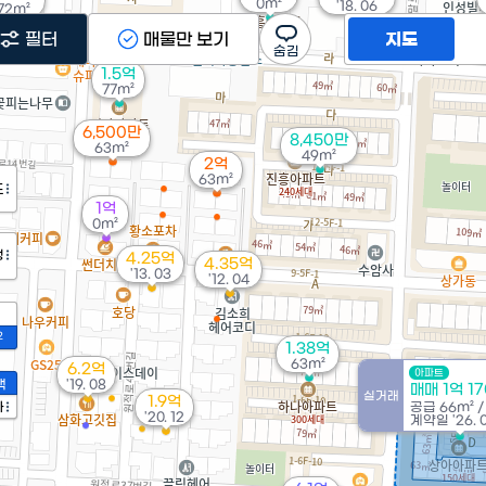
0m²
'18. 06
72m²
필터
매물만 보기
지도
1.5억
77m²
6,500만
8,450만
63m²
49m²
2억
63m²
도
1억
0m²
정
4.25억
4.35억
'13. 03
'12. 04
2
1.38억
63m²
6.2억
아파트
액
'19. 08
매매 1억 1
실거래
1.9억
가
공급
66m²
'20. 12
계약일 '26. 