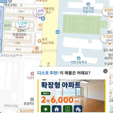
8,5
1.6억
42
92m²
1.12억
46m²
7,70
41m
디스코 추천!
이 매물은 어때요?
1.2억
56m²
1.9억
81m²
2.
8,000만
10