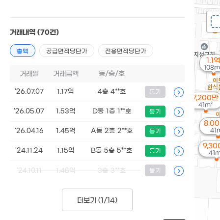
거래내역
(70건)
총액
공급면적당단가
전용면적당단가
1.1억
108m
거래일
거래금액
동/층/호
'26.07.07
1.17억
4층 4**호
등기
7,200만
41m²
'26.05.07
1.53억
D동 1층 1**호
등기
8,0
41
'26.04.16
1.45억
A동 2층 2**호
등기
9,3
'24.11.24
1.15억
B동 5층 5**호
등기
41m
'24.10.11
1.48억
3층 3**호
등기
더보기 (
1/14
)