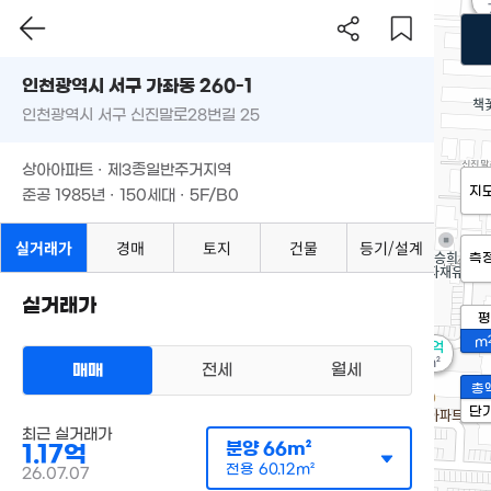
인천광역시 서구 가좌동 260-1
인천광역시 서구 신진말로28번길 25
상아아파트 · 제3종일반주거지역
지
준공 1985년 · 150세대 · 5F/B0
실거래가
경매
토지
건물
등기/설계
측
실거래가
평
m
2.4억
81m²
매매
전세
월세
총
단
최근 실거래가
분양
66m²
1.17억
전용
60.12m²
26.07.07