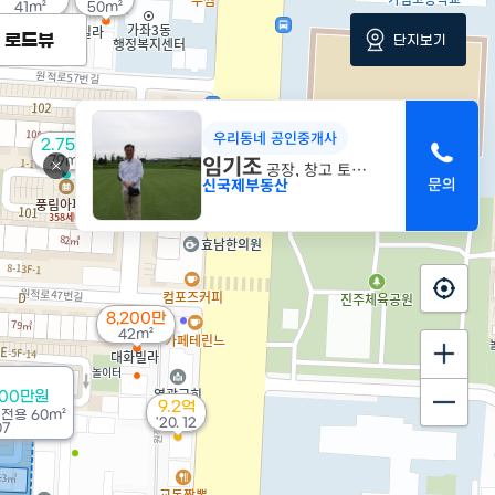
41m²
50m²
로드뷰
단지보기
우리동네 공인중개사
2.75억
임기조
79m²
공장, 창고 토지전문
신국제부동산
8,200만
42m²
700만원
9.2억
/
전용
60m²
'20. 12
07