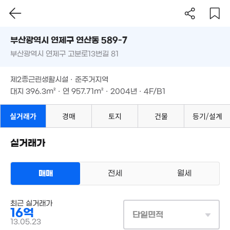
58억
. 03
부산시 연제구 연산동 589-7
부산광역시 연제구 고분로13번길 81
도로명
부산광역시 연제구 연산동 589-7
필터
매물 탐색
500만
제2종근린생활시설 · 준주거지역
부산광역시 연제구 고분로13번길 81
0m²
대지
396.3m²
· 연
957.71m²
· 2004년 · 4F/B1
제2종근린생활시설 · 준주거지역
대지
396.3m²
· 연
957.71m²
· 2004년 · 4F/B1
2.2억
실거래가
경매
토지
건물
등기/설계
67m²
6억
9.7억
'26. 05
'24. 09
실거래가
1.7억
44m²
매매
전세
월세
상업용건물
23억
최근 실거래가
7.45억
매매 16억
실거래
16억
'17. 05
'19. 05
대지
396m²
/
연
958m²
단일면적
3.4억
계약일 '13. 05
13.05.23
'16. 04