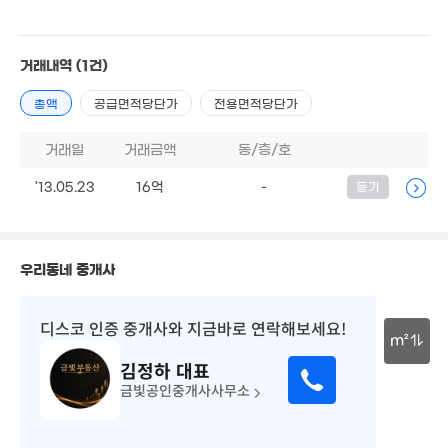
월 26만
12.5억
28m²
9억
'20. 11
'18. 06
10.25억
거래내역
(1건)
4.5억
매물
'21. 10
'11. 02
총액
공급면적당단가
전용면적당단가
5.28억
'23. 05
13.5억
거래일
거래금액
동/층/호
'24. 12
14.3억
'19. 07
5.34억
2.85억
'13.05.23
16억
-
등기
'25. 07
'25. 07
5.28억
'13. 05
2.52억
우리동네 중개사
1,657만
'20. 05
'23. 10
8.5억
16. 11
디스코 인증 중개사
와 지금바로 연락해보세요!
11.5억
m²
'25. 12
김정하
대표
월 32만
6.6억
30m
24m²
'14. 07
금빛공인중개사사무소
6,988만
34m²