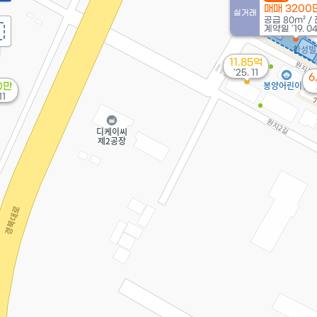
매매 3200
실거래
공급
80m²
/
계약일 '19. 0
11.85억
'25. 11
6
0만
11