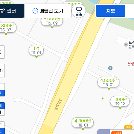
,130만
1,200만
'19. 10
'15. 07
필터
매물만 보기
지도
5,000만
'16. 09
4,800만
'15. 07
1억
도
'11. 01
정
4,500만
'18. 01
2
1,100만
'19. 12
액
가
4,300만
지
'18. 01
경매
지
다세대