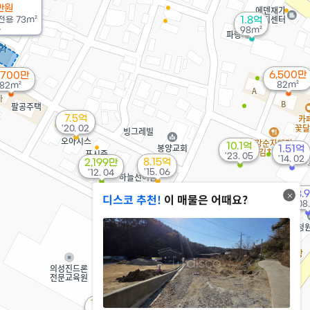
만원
전용
73m²
1.8억
4
98m²
6,500만
,700만
82m²
82m²
7.5억
'20. 02
10.1억
1.51억
'23. 05
'14. 02
8.15억
2,199만
'15. 06
'12. 04
3.
디스코 추천!
이 매물은 어때요?
'08.
141만