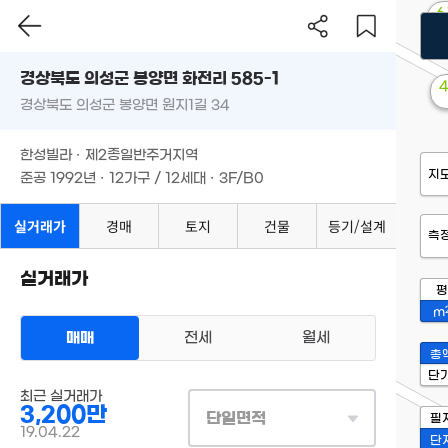
6
경상북도 의성군 봉양면 화전리 585-1
경상북도 의성군 봉양면 원지1길 34
한성빌라 · 제2종일반주거지역
지
준공 1992년 · 12가구 / 12세대 · 3F/B0
실거래가
경매
토지
건물
등기/설계
측
실거래가
평
m
매매
전세
월세
총
단
최근 실거래가
3,200만
단일면적
필
19.04.22
단