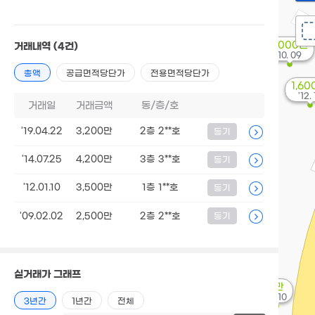
6,000만
거래내역
(4건)
'10. 09
총액
공급면적당단가
전용면적당단가
1,60
'12. 
거래일
거래금액
동/층/호
'19.04.22
3,200만
2층 2**호
등기
'14.07.25
4,200만
3층 3**호
등기
'12.01.10
3,500만
1층 1**호
등기
'09.02.02
2,500만
2층 2**호
등기
실거래가 그래프
8만
'11. 10
3년간
1년간
전체