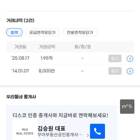
1,000만
'23. 11
21억
거래내역
(2건)
. 10
총액
공급면적당단가
전용면적당단가
2.4억
81억
'16. 12
거래일
거래금액
동/층/호
'22. 06
'25.08.17
1.95억
-
177.7억
등기
2.16억
'21. 04
'20. 10
'14.01.07
8,000만
-
등기
9,000만
'18. 09
1억
2. 10
4.39억
32.23억
우리동네 중개사
122m²
'22. 05
m²
25.9억
디스코 인증 중개사
와 지금바로 연락해보세요!
'22. 05
30m
5.93억
김승원
대표
'24. 12
무아부동산공인중개사사무소