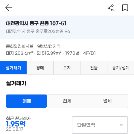
600만
대전시 동구 원동 107-51
'09. 02
대전광역시 동구 충무로203번길 96
도로명
대전광역시 동구 원동 107-51
필터
매물 탐색
문화및집회시설 · 일반상업지역
대전광역시 동구 충무로203번길 96
대지
203.6m²
· 연
515.39m²
· 1970년 · 4F/B1
2.27억
2.2억
'18. 07
26. 04
문화및집회시설 · 일반상업지역
대지
203.6m²
· 연
515.39m²
· 1970년 · 4F/B1
2억
1. 10
실거래가
경매
토지
건물
등기/설계
8,000만
'26. 01
실거래가
4.3억
'18. 03
20.49억
매매
전세
월세
3,220m²
3.77억
'25. 09
상업용건물
최근 실거래가
매매 1억 9500만원
1.95억
실거래
4억
단일면적
대지
204m²
/
연
515m²
25.08.17
'26. 03
계약일 '25. 08