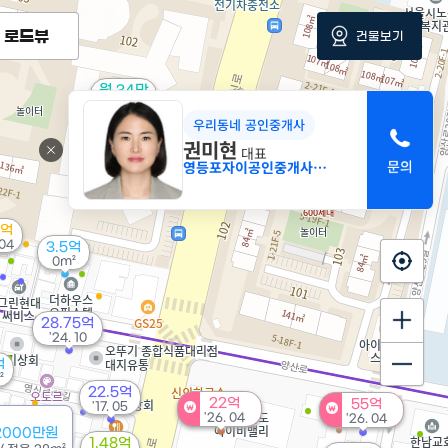
로드뷰
건물보기
월 34만
119m²
우리동네 공인중개사
권미현
12.9억
대표
84m²
영등포자이공인중개사사무소
5억
 04
3.5억
0m²
28.75억
'24. 10
억
²
22.5억
22억
55억
'17. 05
'26. 04
'26. 04
2000만원
1.48억