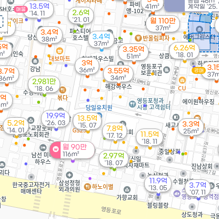
공급
46m²
13.5억
41m²
계약일 '25. 
매물
2.6억
'14. 11
'21. 01
월 110만
.7억
37m²
. 11
3.4억
3.4억
38m²
37m²
5억
6.26억
3.35억
m²
'18. 01
51m²
3억
3.1
36m²
3.55억
3.7억
경매
37m
34m²
36m²
2,981만
'18. 06
4억
8m²
19.9억
13.5억
5.2억
'26. 03
3.3억
'15. 07
7.8억
'14. 01
25m²
11.5억
'17. 12
'18. 11
월 90만
116m²
2.97억
'18. 07
11.9억
3.7억
'13. 05
'07. 11