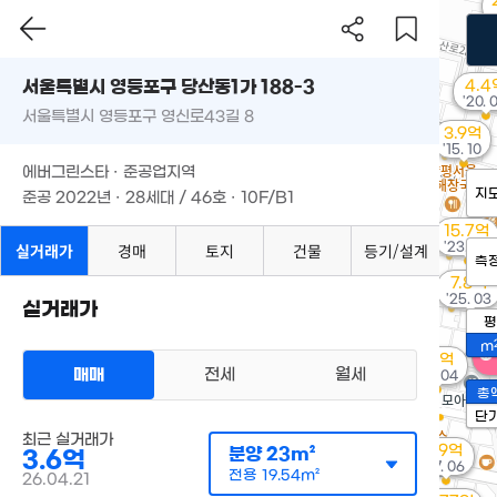
서울특별시 영등포구 당산동1가 188-3
4.4
'20. 
서울특별시 영등포구 영신로43길 8
3.9억
'15. 10
에버그린스타 · 준공업지역
지
준공 2022년 · 28세대 / 46호 · 10F/B1
15.7억
실거래가
경매
토지
건물
등기/설계
'23. 02
측
7.8억
'25. 03
실거래가
평
m
7.5억
매매
전세
월세
'26. 04
총
단
최근 실거래가
7.9억
분양
23m²
3.6억
'17. 06
전용
19.54m²
26.04.21