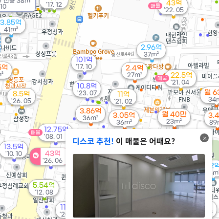
/
전용
38m²
43억
'17. 12
10
매물
'22. 05
3.85억
41m²
2.96억
37m²
101억
'17. 10
5억
2.4억
²
27m²
22.5억
매물
'21. 04
10.8억
월 6
'23. 07
8.5억
11억
34
'26. 05
'21. 02
3.86억
월 40만
3.05억
3.
36m²
23m²
36m²
89
12.75억
매물
'08. 01
3억
27.6억
디스코 추천!
이 매물은 어때요?
매물
'06. 03
'25. 04
13.5억
43억
'10. 10
'26. 06
3.15억
1.45억
1.2
경매
39m²
28m²
48m
2.6억
5.54억
37m²
'12. 08
7.5억
6.7억
'06. 12
11.2억
2.65억
매물
458m²
'20. 08
'23. 10