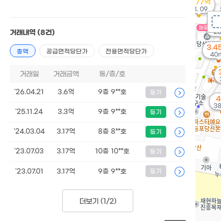
18.77억
'18. 09
13
매물
'25
거래내역
(8건)
3.4
총액
공급면적당단가
전용면적당단가
40
거래일
거래금액
동/층/호
'26.04.21
3.6억
9층 9**호
등기
3
'25.11.24
3.3억
9층 9**호
등기
'24.03.04
3.17억
8층 8**호
등기
'23.07.03
3.17억
10층 10**호
등기
'23.07.01
3.17억
9층 9**호
등기
더보기 (
1/2
)