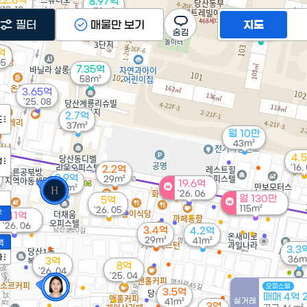
22.8억
8.97억
'19. 10
70m²
필터
매물만 보기
지도
15.5억
138m²
억
05
7.35억
58m²
3.65억
'25. 08
2.7억
도
37m²
월 10만
43m²
4.
정
'16.
2.2억
2.9억
29m²
19.6억
35m²
'26. 06
월 130만
5억
115m²
'26. 05
2
41억
'26. 06
3.4억
4.2억
29m²
41m²
액
3.3
가
36m
3억
8억
'26. 04
'25. 04
오피스텔
3.5억
매매 4억 
실거래
41m²
3억