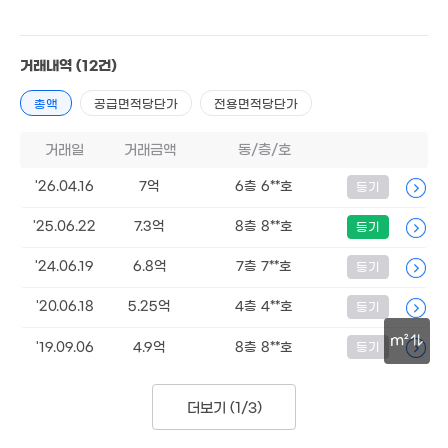
96m²
거래내역
(12건)
총액
공급면적당단가
전용면적당단가
거래일
거래금액
동/층/호
'26.04.16
7억
6층 6**호
등기
'25.06.22
7.3억
8층 8**호
등기
'24.06.19
6.8억
7층 7**호
등기
'20.06.18
5.25억
4층 4**호
등기
m²
'19.09.06
4.9억
8층 8**호
등기
30m
더보기 (
1/3
)