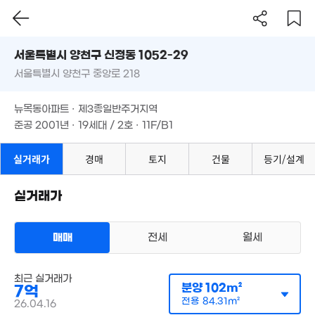
서울시 양천구 신정동 1052-29
서울특별시 양천구 중앙로 218
도로명
서울특별시 양천구 신정동 1052-29
필터
매물 탐색
뉴목동아파트 · 제3종일반주거지역
서울특별시 양천구 중앙로 218
준공 2001년 · 19세대 / 2호 · 11F/B1
83억
뉴목동아파트 · 제3종일반주거지역
'26. 05
.8억
준공 2001년 · 19세대 / 2호 · 11F/B1
0m²
8.2억
'09. 10
실거래가
경매
토지
건물
등기/설계
11.5억
'26. 04
16.5억
실거래가
'13. 02
11.3억
'17. 02
매매
전세
월세
아파트
3.33억
매매 7억
실거래
최근 실거래가
'06. 03
공급
102m²
/
전용
84m²
분양
102m²
7억
계약일 '26. 04
전용
84.31m²
26.04.16
3.7억