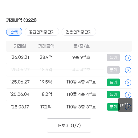
23.62억
'07. 08
33.8억
거래내역
(32건)
151m²
총액
공급면적당단가
전용면적당단가
거래일
거래금액
동/층/호
'26.03.21
23.9억
9층 9**호
등기
1만
'20. 09
'25.06.27
18.5억
4층 4**호
등기
1만
'20. 09
'25.06.27
19.5억
110동 4층 4**호
등기
'25.06.04
18.2억
110동 4층 4**호
등기
m²
'25.03.17
17.2억
110동 3층 3**호
등기
53억
30m
170m²
더보기 (
1/7
)