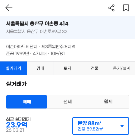
서울시 용산구 이촌동 414
서울특별시 용산구 이촌로89길 32
도로명
서울특별시 용산구 이촌동 414
필터
매물 탐색
이촌아파트비단지 · 제3종일반주거지역
서울특별시 용산구 이촌로89길 32
준공 1999년 · 47세대 · 10F/B1
이촌아파트비단지 · 제3종일반주거지역
준공 1999년 · 47세대 · 10F/B1
실거래가
경매
토지
건물
등기/설계
실거래가
매매
전세
월세
아파트
최근 실거래가
매매 23억 9000만원
실거래
분양
88m²
23.9억
공급
88m²
/
전용
60m²
계약일 '26. 03
전용
59.82m²
26.03.21