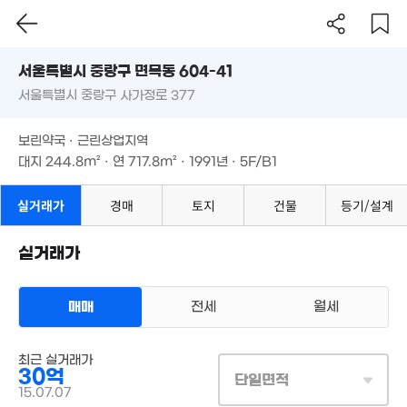
'24. 05
서울시 중랑구 면목동 604-41
3.6억
서울특별시 중랑구 사가정로 377
도로명
2.65억
'11. 04
761만
서울특별시 중랑구 면목동 604-41
'20. 05
필터
매물 탐색
'17. 08
보린약국 · 근린상업지역
6억
월 45만
3.9억
서울특별시 중랑구 사가정로 377
6억
'20. 04
20m²
대지
244.8m²
· 연
717.8m²
· 1991년 · 5F/B1
'13. 01
'21. 06
3.5억
월 48만
보린약국 · 근린상업지역
37m²
21m²
대지
244.8m²
· 연
717.8m²
· 1991년 · 5F/B1
.42억
11.7억
19. 09
'22. 05
5억
67m²
실거래가
경매
토지
건물
등기/설계
3.96억
5.5억
2.55억
'23. 07
'25. 03
11억
'15. 11
'09. 09
실거래가
5억
3.2억
'21. 02
'21. 02
4.5억
6.75억
'11. 10
'21. 05
1.5억
매매
전세
월세
2.94억
21m²
2억
32m²
22m²
60억
상업용건물
'26. 06
최근 실거래가
매매 30억
실거래
180억
9.3억
30억
대지
245m²
/
연
718m²
단일면적
'26. 08
'25. 08
계약일 '15. 07
15.07.07