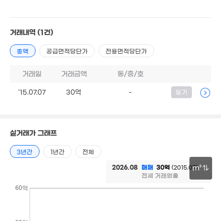
4.2억
월 80만
18억
'09. 03
25m²
거래내역
(1건)
매물
'24. 02
40
110억
매물
5.25억
'26.
'21. 05
총액
공급면적당단가
전용면적당단가
경매
51m²
17.4억
매물
16.2억
'16. 04
'18. 05
거래일
거래금액
동/층/호
5.3억
15억
42.3억
9.4억
'19. 08
1.81
'15.07.07
30억
'24. 10
-
'10. 12
등기
168m²
'16. 
13.5억
58.72억
1.87억
'26. 05
'09. 08
44m²
실거래가 그래프
81억
'26. 06
3년간
1년간
전체
월 45만
39m²
월 46만
2026.08
매매
30억
(2015.07)
m²
27m²
전세 거래없음
30m
60억
16.7억
월 5만
매물
매물
'17. 02
19.2억
64m²
'21. 08