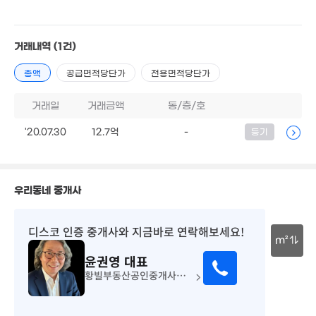
47m²
2.8억
105m²
2,800만
6,5
거래내역
(1건)
'10. 05
'20.
월 48만
4.6
총액
공급면적당단가
전용면적당단가
57억
6,113만
23m²
'21. 
'25. 05
22m²
거래일
거래금액
동/층/호
874만
'20. 02
'20.07.30
12.7억
-
등기
1.96억
'20. 07
3.42억
117m²
우리동네 중개사
월 95만
2.78억
61m²
88m²
260.96억
5,00
디스코 인증 중개사
와 지금바로 연락해보세요!
'24. 02
2.3억
21m
1.3억
1,000만
m²
89m²
63m²
'11. 05
윤권영
대표
30m
11.5억
황빌부동산공인중개사사무소
2.27억
'26. 07
22억
0.7억
37m²
'18. 05
6. 07