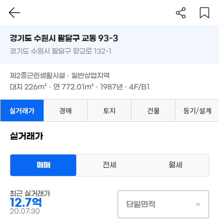
'26. 08
13억
경기도 수원시 팔달구 교동 93-3
795m²
4.3억
경기도 수원시 팔달구 향교로 132-1
도로명
4,620만
'18. 04
'25. 08
경기도 수원시 팔달구 교동 93-3
필터
매물 탐색
3억
제2종근린생활시설 · 일반상업지역
'23. 11
경기도 수원시 팔달구 향교로 132-1
대지
226m²
· 연
772.01m²
· 1987년 · 4F/B1
3.43억
'21. 05
6.1억
'11. 03
제2종근린생활시설 · 일반상업지역
2억
3,00
90m²
대지
226m²
· 연
772.01m²
· 1987년 · 4F/B1
'14. 1
3.19억
'26.07.20.
9,196만
2.9억
'23. 05
81m²
실거래가
경매
토지
건물
등기/설계
1.85억
월 53만
3억
50m²
37m²
'21. 08
실거래가
5,825만
매매
전세
월세
2.43억
'20. 02
'06. 05
15.65억
6.2
'23. 05
상업용건물
'21. 
최근 실거래가
매매 12억 7000만원
실거래
12.7억
대지
226m²
/
연
772m²
단일면적
계약일 '20. 07
9,657만
20.07.30
월 34만
'20. 07