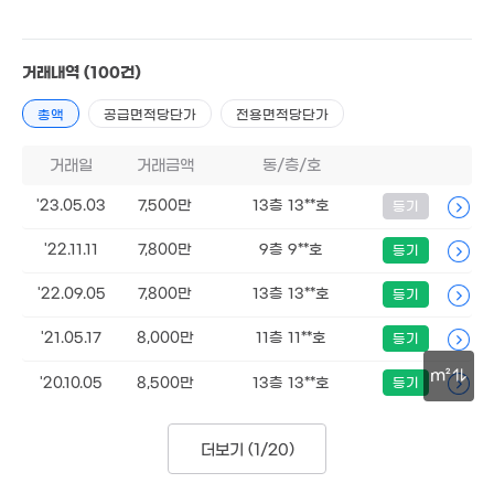
11.8억
739m²
1.65억
1.22억
5.3
거래내역
(100건)
121m²
59m²
222
1.6억
총액
공급면적당단가
전용면적당단가
64m²
1.93억
100m²
거래일
거래금액
동/층/호
1.15억
'23.05.03
7,500만
13층 13**호
54m²
등기
2.45억
122m²
'22.11.11
7,800만
9층 9**호
등기
16.7억
'22.09.05
7,800만
13층 13**호
등기
'17. 09
13.34억
'10. 10
'21.05.17
8.05억
8,000만
11층 11**호
등기
715m²
4.89억
m²
'20.10.05
8,500만
13층 13**호
등기
146m²
30m
8,250만
더보기 (
1/20
)
56m²