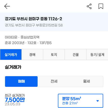
경기도 부천시 원미구 중동 1126-2
6,000만
2.34억
경기도 부천시 원미구 부흥로315번길 58
43m²
도로명
248m²
경기도 부천시 원미구 중동 1126-2
필터
매물 탐색
.66억
2.56억
아이타운 · 중심상업지역
경기도 부천시 원미구 부흥로315번길 58
10m²
208m²
준공 2003년 · 132호 · 13F/B5
4억
166m²
6,900만
아이타운 · 중심상업지역
45m²
준공 2003년 · 132호 · 13F/B5
5.4억
210m²
실거래가
4.95억
경매
토지
건물
등기/설계
100m²
5.1억
실거래가
200m²
25억
2,004m²
매매
전세
월세
320억
'25. 06
2.59억
오피스텔
52m²
최근 실거래가
매매 7500만원
실거래
분양
55m²
7,500만
공급
55m²
/
전용
27m²
계약일 '23. 05
전용
27m²
23.05.03