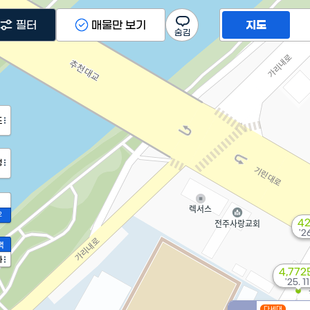
필터
매물만 보기
지도
도
정
2
4
'26
액
가
4,772
'25. 11
다세대