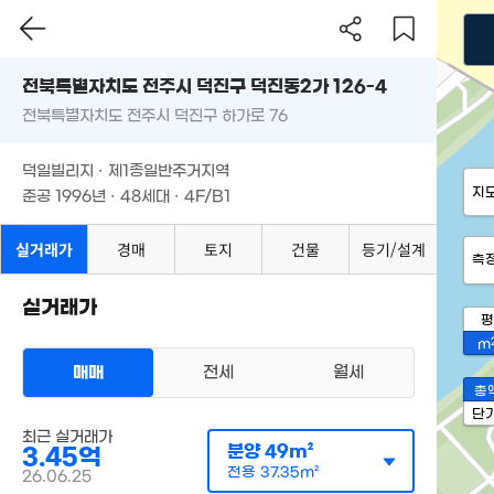
전북특별자치도 전주시 덕진구 덕진동2가 126-4
전북특별자치도 전주시 덕진구 하가로 76
덕일빌리지 · 제1종일반주거지역
지
준공 1996년 · 48세대 · 4F/B1
실거래가
경매
토지
건물
등기/설계
측
실거래가
평
m
매매
전세
월세
총
단
최근 실거래가
분양
49m²
3.45억
전용
37.35m²
26.06.25