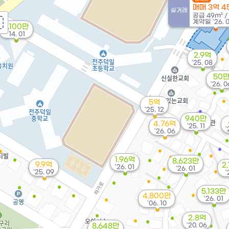
매매 3억 4
실거래
공급
49m²
/
계약일 '26. 
8,100만
'14. 01
2.9억
'25. 08
50
'26. 0
5억
'25. 12
940만
4.76억
'25. 11
'
'26. 06
1.96억
8,623만
9.9억
2
'26. 01
'26. 01
'25. 09
'
5,133만
4,800만
'26. 01
'06. 10
2.8억
'20. 06
8,648만