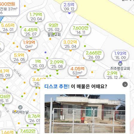
500만원
2.5억
전용
37m²
'09. 12
06
1.79억
'20. 04
5.65억
93만
7,600만
'26. 01
4.45억
'25. 02
'14. 11
'25. 07
3.02억
1.93억
만
'25. 04
0m²
6
2,665만
1.93억
5.9억
'26. 03
'15. 09
'26. 05
1억
2.09억
'25. 03
'25. 08
4.05억
4.1억
52m²
2.9억
25. 09
'25. 12
3.44억
1.09억
'25. 10
디스코 추천!
이 매물은 어때요?
'25. 11
1.87억
890만
'25. 08
'26. 01
,126만
1.9억
3.85억
25. 11
'25. 11
'25. 06
8.76억
'26. 01
2.9억
6억
'25. 12
7,452만
'26. 03
1.66억