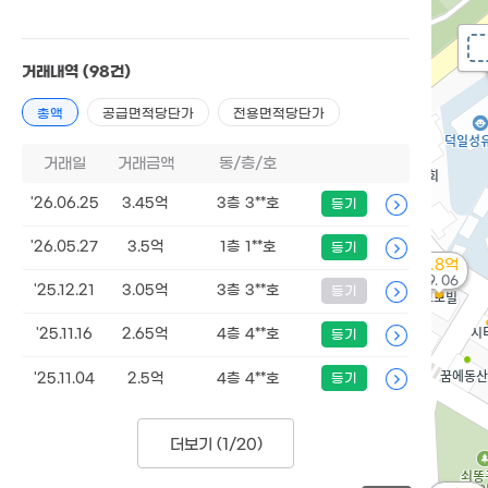
거래내역
(98건)
총액
공급면적당단가
전용면적당단가
거래일
거래금액
동/층/호
'26.06.25
3.45억
3층 3**호
등기
'26.05.27
3.5억
1층 1**호
등기
11.8억
'19. 06
'25.12.21
3.05억
3층 3**호
등기
'25.11.16
2.65억
4층 4**호
등기
'25.11.04
2.5억
4층 4**호
등기
더보기 (
1/20
)