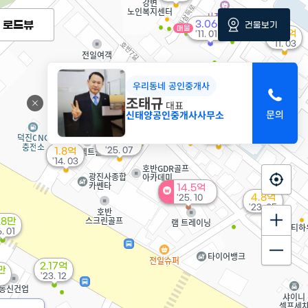
로드뷰
3.06억
건물보기
매물
2.4억
'11. 01
'11. 03
1.6억
'08. 08
우리동네 공인중개사
400만
4.33억
조태규
'16. 08
대표
2,600만
'15. 01
신태양공인중개사사무소
'20. 04
2억
'15. 09
7,370만
'25. 07
1.8억
'14. 03
14.5억
4.8억
'25. 10
'23. 05
28만
. 01
2.17억
만
'23. 12