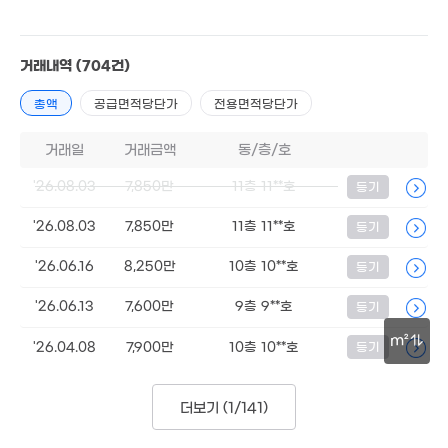
44억
19. 01
거래내역
(704건)
총액
공급면적당단가
전용면적당단가
10.78억
거래일
거래금액
동/층/호
'21. 02
'26.08.03
7,850만
11층 11**호
등기
1.1억
'15. 05
'26.08.03
7,850만
11층 11**호
등기
6.8억
'16. 02
1.67억
'26.06.16
8,250만
10층 10**호
등기
63m²
'26.06.13
7,600만
9층 9**호
등기
6.92억
1.5억
'18. 04
62m²
m²
'26.04.08
7,900만
10층 10**호
등기
2.18억
30m
65m²
5,200만
2.36억
더보기 (
1/141
)
40m²
68m²