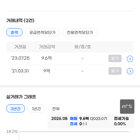
4.9억
'12. 10
7.35억
거래내역
(2건)
3,432만
'15. 04
'23. 05
총액
공급면적당단가
전용면적당단가
3,600만
거래일
거래금액
동/층/호
'13. 02
'23.07.25
9.6억
-
등기
'21.03.31
9억
-
등기
실거래가 그래프
1.72억
'22. 01
m²
5.9억
3년간
1년간
전체
'13. 11
30m
2026.08
매매
9.6억
전세가율
(2023.07)
전세
0
0.00%
(-)
19.2억