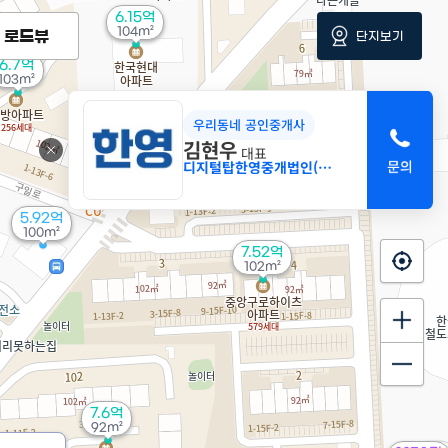
6.15억
104m²
로드뷰
단지보기
6.7억
103m²
우리동네 공인중개사
김현우
대표
디지털탑한영중개법인(주)
5.92억
100m²
7.52억
102m²
7.6억
92m²