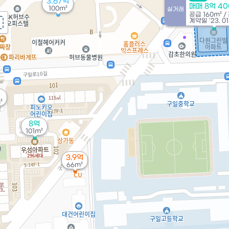
3.67억
매매 8억 4
100m²
실거래
공급
160m²
/
계약일 '23. 01
²
8억
101m²
3.9억
66m²