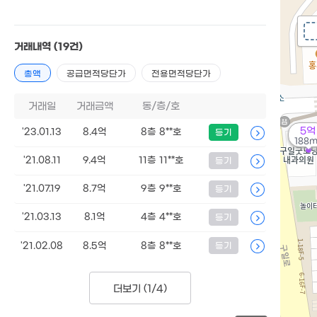
거래내역
(19건)
총액
공급면적당단가
전용면적당단가
거래일
거래금액
동/층/호
5억
'23.01.13
8.4억
8층 8**호
등기
188m
'21.08.11
9.4억
11층 11**호
등기
'21.07.19
8.7억
9층 9**호
등기
'21.03.13
8.1억
4층 4**호
등기
'21.02.08
8.5억
8층 8**호
등기
더보기 (
1/4
)