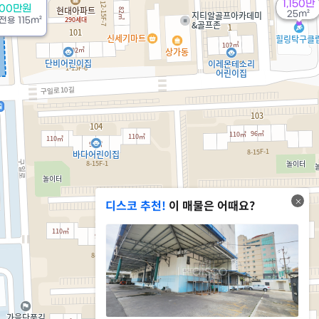
1,150만
000만원
25m²
전용
115m²
디스코 추천!
이 매물은 어때요?