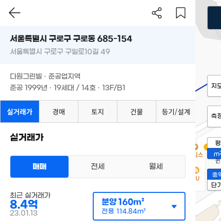
서울특별시 구로구 구로동 685-154
서울특별시 구로구 구일로10길 49
다원그린빌 · 준공업지역
지
준공 1999년 · 19세대 / 14호 · 13F/B1
실거래가
경매
토지
건물
등기/설계
측
실거래가
평
경매
m
매매
전세
월세
총
단
최근 실거래가
분양
160m²
8.4억
전용
114.84m²
23.01.13