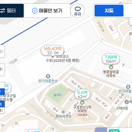
필터
매물만 보기
지도
165.43억
도
'22. 06
7.88억
106m²
정
1.3억
34m²
2
5.6억
62m²
액
가
아파트