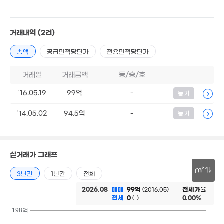
30.15억
'11. 04
거래내역
(2건)
103억
'25. 05
총액
공급면적당단가
전용면적당단가
거래일
거래금액
동/층/호
53.8억
28억
매물
'19. 11
'26. 01
27.5억
'16.05.19
99억
-
등기
'24. 10
'14.05.02
94.5억
-
등기
19.32억
2.3억
'20. 03
47m²
1.61억
45m²
실거래가 그래프
m²
3년간
1년간
전체
30m
2026.08
매매
99억
전세가율
(2016.05)
전세
0
0.00%
(-)
198억