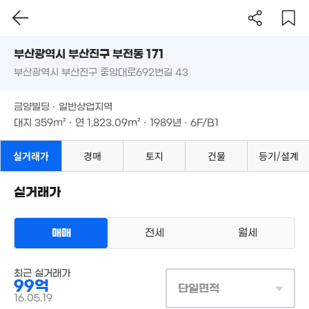
11.73억
'21. 03
'21. 06
23억
부산시 부산진구 부전동 171
. 05
부산광역시 부산진구 중앙대로692번길 43
도로명
16.5억
11.5억
'14. 08
부산광역시 부산진구 부전동 171
'20. 09
필터
매물 탐색
금양빌딩 · 일반상업지역
1,300만
부산광역시 부산진구 중앙대로692번길 43
58.5억
대지
359m²
· 연
1,823.09m²
· 1989년 · 6F/B1
'20. 09
'15. 02
금양빌딩 · 일반상업지역
대지
359m²
· 연
1,823.09m²
· 1989년 · 6F/B1
207.83억
15.8억
'24. 12
'21. 02
실거래가
경매
토지
건물
등기/설계
실거래가
1,000만
'13. 04
19.5억
매매
전세
월세
7,500
'15. 04
40m²
64억
상업용건물
'20. 05
9.78억
193억
최근 실거래가
매매 99억
9.39억
실거래
'24. 05
99억
'20. 12
21. 06
대지
359m²
/
연
1,824m²
단일면적
계약일 '16. 05
16.05.19