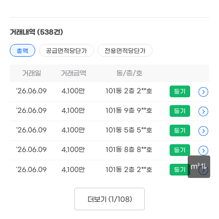
1.73
103m
594만
'25. 11
거래내역
(538건)
5,756만
총액
공급면적당단가
전용면적당단가
'24. 02
5,326만
거래일
거래금액
동/층/호
'11. 12
3,000만
'26.06.09
4,100만
101동 2층 2**호
등기
35m²
'26.06.09
4,100만
101동 9층 9**호
등기
'26.06.09
4,100만
101동 5층 5**호
등기
2,000만
36m²
'26.06.09
4,100만
101동 8층 8**호
등기
m²
'26.06.09
4,100만
101동 2층 2**호
등기
30m
더보기 (
1/108
)