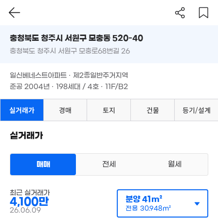
63m²
충청북도 청주시 서원구 모충동 520-40
2.74억
331만
'24. 05
'19. 07
충청북도 청주시 서원구 모충로68번길 26
도로명
충청북도 청주시 서원구 모충동 520-40
필터
1,200만
매물 탐색
일신베네스트아파트 · 제2종일반주거지역
'26. 04
충청북도 청주시 서원구 모충로68번길 26
준공 2004년 · 198세대 / 4호 · 11F/B2
1.05억
4억
'25. 10
'21. 03
일신베네스트아파트 · 제2종일반주거지역
준공 2004년 · 198세대 / 4호 · 11F/B2
실거래가
경매
토지
건물
등기/설계
3.68억
1.43억
'14. 11
400만
43m²
실거래가
'09. 07
1.65억
'09. 07
매매
전세
월세
아파트
최근 실거래가
매매 4100만원
실거래
분양
41m²
4,100만
공급
41m²
/
전용
31m²
계약일 '26. 06
전용
30.948m²
26.06.09