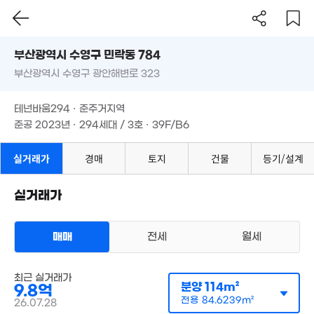
2.12억
부산시 수영구 민락동 784
1.3억
3억
'23. 07
48m²
매물
부산광역시 수영구 광안해변로 323
도로명
'16. 10
부산광역시 수영구 민락동 784
필터
매물 탐색
4억
1.3억
테넌바움294 · 준주거지역
'11. 08
부산광역시 수영구 광안해변로 323
51m²
준공 2023년 · 294세대 / 3호 · 39F/B6
1.18억
43m²
4.5억
'12. 08
테넌바움294 · 준주거지역
8,000만
12억
3.02억
준공 2023년 · 294세대 / 3호 · 39F/B6
'20. 03
'22. 10
106m²
1.1억
실거래가
경매
토지
건물
등기/설계
80m²
15억
'26. 06
실거래가
10.9억
1.6억
58.5억
'13. 05
67m²
'25. 07
매매
전세
월세
29.5억
'23. 05
아파트
최근 실거래가
매매 12억
실거래
분양
114m²
9.8억
공급
114m²
/
전용
85m²
계약일 '26. 07
전용
84.6239m²
26.07.28