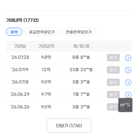
거래내역
(177건)
3.95억
총액
공급면적당단가
전용면적당단가
104m²
30만
65.02억
'17. 04
'16. 11
거래일
거래금액
동/층/호
'26.07.28
9.8억
8층 8**호
등기
'26.07.19
12억
23층 23**호
등기
7.03억
108m²
'26.07.18
9.5억
3층 3**호
등기
7.01억
110m²
'26.06.29
9.7억
7층 7**호
등기
m²
'26.06.26
9.5억
3층 3**호
등기
30m
더보기 (
1/36
)