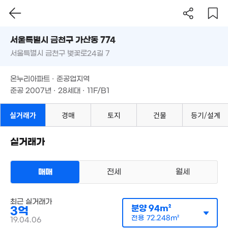
345.33억
'16. 12
서울시 금천구 가산동 774
서울특별시 금천구 벚꽃로24길 7
도로명
서울특별시 금천구 가산동 774
필터
매물 탐색
온누리아파트 · 준공업지역
서울특별시 금천구 벚꽃로24길 7
준공 2007년 · 28세대 · 11F/B1
온누리아파트 · 준공업지역
준공 2007년 · 28세대 · 11F/B1
실거래가
경매
토지
건물
등기/설계
실거래가
4.05억
2.03억
매매
전세
월세
0m²
36m²
아파트
37억
3.29억
최근 실거래가
매매 3억
실거래
'20. 11
분양
94m²
77m²
3억
공급
94m²
/
전용
72m²
계약일 '19. 04
전용
72.248m²
19.04.06