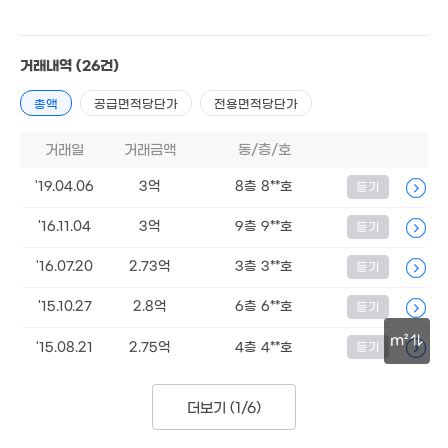
55억
'26. 06
1,800
거래내역
(26건)
'26. 06
2.4억
총액
공급면적당단가
전용면적당단가
8m²
거래일
거래금액
동/층/호
월 78만
37m²
'19.04.06
3억
8층 8**호
등기
월 32만
42m²
'16.11.04
3억
9층 9**호
등기
23억
'16.07.20
2.73억
3층 3**호
등기
월 4만
'24. 09
0m²
'15.10.27
2.8억
6층 6**호
등기
1.62억
월 65만
'23. 11
m²
'15.08.21
2.75억
4층 4**호
등기
32m²
30m
더보기 (
1/6
)