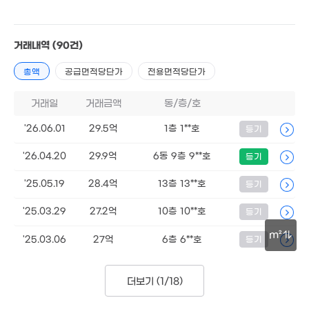
거래내역
(90건)
총액
40억
공급면적당단가
전용면적당단가
191m²
거래일
거래금액
동/층/호
'26.06.01
29.5억
1층 1**호
등기
'26.04.20
29.9억
6동 9층 9**호
등기
'25.05.19
28.4억
13층 13**호
등기
'25.03.29
27.2억
10층 10**호
등기
16.5
0m²
m²
'25.03.06
27억
6층 6**호
등기
50m
더보기 (
1/18
)