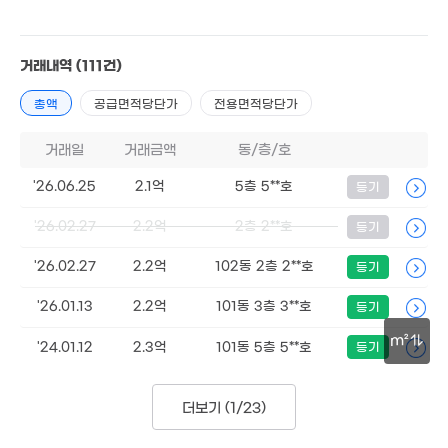
거래내역
(111건)
총액
공급면적당단가
전용면적당단가
거래일
거래금액
동/층/호
'26.06.25
2.1억
5층 5**호
등기
'26.02.27
2.2억
2층 2**호
등기
2.7억
'26.02.27
2.2억
102동 2층 2**호
2.5억
등기
101m²
0m²
'26.01.13
2.2억
101동 3층 3**호
등기
m²
'24.01.12
2.3억
101동 5층 5**호
등기
30m
더보기 (
1/23
)