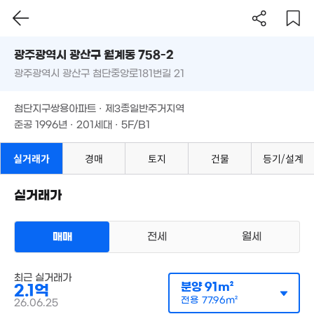
광주시 광산구 월계동 758-2
2.98억
115m²
광주광역시 광산구 첨단중앙로181번길 21
도로명
광주광역시 광산구 월계동 758-2
필터
매물 탐색
첨단지구쌍용아파트 · 제3종일반주거지역
광주광역시 광산구 첨단중앙로181번길 21
3.2억
준공 1996년 · 201세대 · 5F/B1
116m²
첨단지구쌍용아파트 · 제3종일반주거지역
준공 1996년 · 201세대 · 5F/B1
실거래가
경매
토지
건물
등기/설계
실거래가
매매
전세
월세
최근 실거래가
아파트
분양
91m²
2.1억
매매 3억
실거래
전용
77.96m²
26.06.25
공급
99m²
/
전용
85m²
계약일 '26. 06