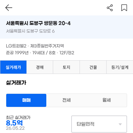
'14
서울시 도봉구 쌍문동 20-4
5,700만
3.9억
서울특별시 도봉구 도당로 6
도로명
'19. 12
'21. 05
1.3억
서울특별시 도봉구 쌍문동 20-4
필터
매물 탐색
45m²
LG트윈빌2 · 제3종일반주거지역
서울특별시 도봉구 도당로 6
준공 1999년 · 19세대 / 8호 · 12F/B2
1.28억
38m²
2.85억
LG트윈빌2 · 제3종일반주거지역
73m²
4.8억
준공 1999년 · 19세대 / 8호 · 12F/B2
'24. 06
5.83억
106m²
실거래가
경매
토지
건물
등기/설계
10억
57억
'26. 04
331만
'20. 06
'22. 10
2.1억
실거래가
77m²
3.7억
7.9억
89m²
268m²
매매
전세
월세
5.3억
'14. 10
35억
아파트
'21. 03
매매 8억 5000만원
최근 실거래가
실거래
공급
267m²
/
전용
241m²
8.5억
단일면적
19억
계약일 '26. 05
26.05.22
'14. 02