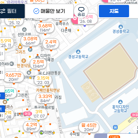
월 60만
3억
21m²
 09
필터
매물만 보기
지도
1.63억
3.79억
30.5억
45m²
68m²
5.83억
'26. 08
'25. 12
3.68억
114m²
3.08억
5.9억
2.4억
66m²
'25. 11
51m²
도
2.5억
134m²
정
9,657만
3.15억
20m²
'22. 03
5.65억
90m²
2
3.33억
84m²
액
3억
16.2억
매물
매
가
'07. 07
'24. 08
4.2억
월 45만
89m²
20m²
다세대