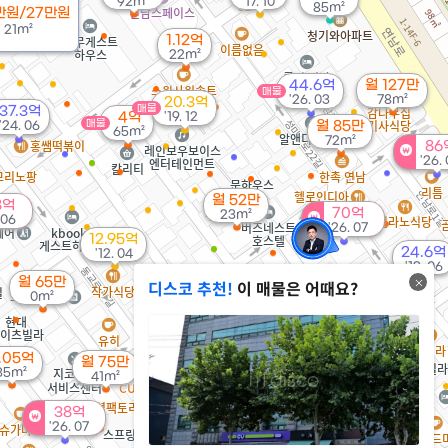
92m²
'17. 10
85m²
5만원/27만원
용
21m²
1.12억
22m²
44.6억
월 127만
매물
'26. 03
78m²
20.3억
매물
37.3억
4억
'19. 12
매물
'24. 06
월 85만
65m²
72m²
86
'26.
월 52만
8억
70억
23m²
 06
'26. 07
12.95억
24.6억
'12. 04
'13. 06
22억
월 65만
디스코 추천!
이 매물은 어때요?
'22. 03
0m²
11억
25.5억
매물
'11. 10
'23. 10
2.7억
.05억
월 75만
42m²
35m²
41m²
38억
'26. 07
48억