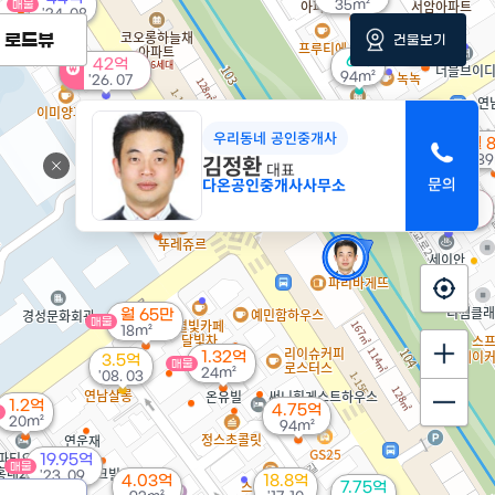
35m²
매물
'24. 08
3.9억
로드뷰
건물보기
58m²
6억
42억
94m²
'26. 07
2.5억
55m²
우리동네 공인중개사
월 
김정환
89
대표
다온공인중개사사무소
80억
2.73억
'26. 03
71m²
월 65만
매물
18m²
1.32억
3.5억
매물
24m²
'08. 03
1.2억
4.75억
물
20m²
94m²
19.95억
매물
'23. 09
4.03억
18.8억
7.75억