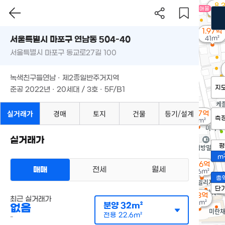
8.
매물
'25.
1.97억
서울특별시 마포구 연남동 504-40
41m²
서울특별시 마포구 동교로27길 100
녹색친구들연남 · 제2종일반주거지역
지
준공 2022년 · 20세대 / 3호 · 5F/B1
실거래가
경매
토지
건물
등기/설계
2.87억
측
57m²
실거래가
평
m
2.6억
매매
전세
월세
46m²
총
단
4.3억
최근 실거래가
83m²
분양
32m²
없음
전용
22.6m²
-