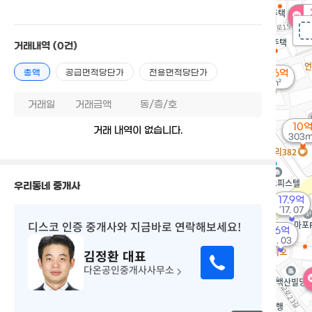
'
거래내역
(0건)
총액
공급면적당단가
전용면적당단가
36.6억
0m²
거래일
거래금액
동/층/호
10
거래 내역이 없습니다.
303m
우리동네 중개사
17.9억
'17. 07
디스코 인증 중개사
와 지금바로 연락해보세요!
16억
'11. 03
김정환
대표
다온공인중개사사무소