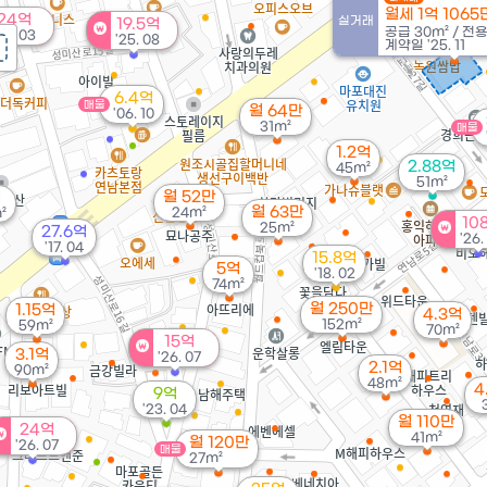
29억
월세 1억 106
매물
24억
실거래
'16. 11
19.5억
공급
30m²
/
전
26. 03
'25. 08
계약일 '25. 11
6.4억
매물
월 64만
'06. 10
31m²
매물
1.2억
2.88억
45m²
51m²
월 52만
억
월 63만
24m²
²
10
25m²
27.6억
'26.
'17. 04
15.8억
5억
'18. 02
74m²
월 250만
1.15억
4.3억
152m²
59m²
70m²
15억
3.1억
'26. 07
2.1억
90m²
48m²
4
9억
'23. 04
월 110만
24억
41m²
월 120만
'26. 07
매물
27m²