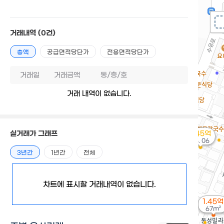
거래내역
(0건)
총액
공급면적당단가
전용면적당단가
거래일
거래금액
동/층/호
거래 내역이 없습니다.
실거래가 그래프
3.45억
'16. 06
3년간
1년간
전체
차트에 표시할 거래내역이 없습니다.
1.45억
67m²