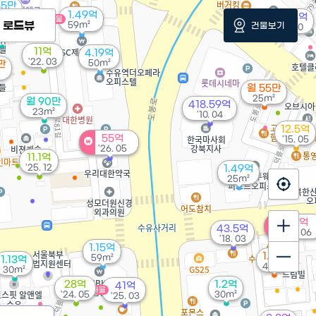
35만
1.49억
m²
13.8억
매물
매물
로드뷰
59m²
건물보기
'16. 10
11억
4.19억
'22. 03
50m²
만
월 55만
25m²
월 90만
418.59억
23m²
'10. 04
12.5억
55억
'15. 05
'26. 05
11.1억
'25. 12
1.49억
25m²
53억
43.5억
'26. 06
'18. 03
1.15억
1.5억
59m²
1.13억
44m²
30m²
28억
1.2억
41억
매물
'24. 05
30m²
'25. 03