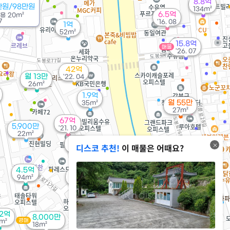
8.8억
만원/98만원
134m²
6.5억
전용
20m²
7
'16. 08
1억
52m²
15.8억
매물
'26. 07
42억
월 13만
'22. 04
26m²
1.9억
월 55만
35m²
27m²
67억
5,900만
'21. 10
22m²
55억
7억
디스코 추천!
이 매물은 어때요?
'21. 10
'08. 06
3억
'19. 08
4.5억
월 95만
83억
94m²
0m²
'26. 08
62억
8,000만
경매
m²
18m²
4억