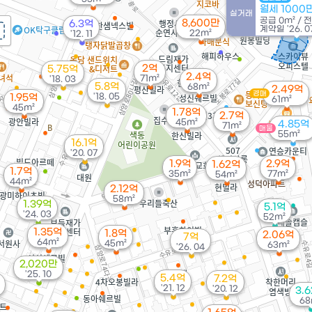
월세 1000
실거래
공급
0m²
/
8,600만
6.3억
계약일 '26. 0
22m²
'12. 11
2억
5.75억
2.4억
71m²
'18. 03
5.8억
68m²
2.49억
경매
'18. 05
1.95억
61m²
45m²
1.78억
2.7억
45m²
4.85억
71m²
매물
55m²
16.1억
'20. 07
1.9억
2.9억
1.62억
1.7억
35m²
77m²
54m²
44m²
2.12억
58m²
1.39억
5.1억
'24. 03
52m²
1.35억
1.8억
2.06억
7억
64m²
45m²
63m²
'26. 04
2,020만
'25. 10
5.4억
7.2억
'21. 12
'20. 12
3.
68