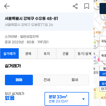
5.69억
'15. 03
2
'1
서울특별시 강북구 수유동 48-81
서울특별시 강북구 도봉로77길 26
스카이뷰 · 일반상업지역
지
준공 2023년 · 80호 · 19F/B1
1.93억
'14. 03
실거래가
경매
토지
건물
등기/설계
측
30억
매물
매물
'20. 10
실거래가
평
m
매매
전세
월세
총
단
최근 실거래가
분양
33m²
없음
전용
23.12m²
-