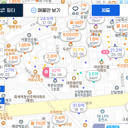
1.85억
월 1
'25. 11
4.7억
36m²
57
65m²
필터
매물만 보기
지도
2.65억
9억
24.5억
79m²
7. 11
월 68만
'17. 05
월 34
27m²
42m²
8,000만
34m²
1.8억
60m²
1.85억
60m²
도
10.7억
21.2억
매물
'22. 06
'26. 02
2.8억
1.8억
72m²
53m²
정
20.27억
62억
3.5억
'16. 02
'26. 06
34m²
2
액
31.5억
가
'18. 10
2.4억
75m²
월 110만
55m²
오피스텔