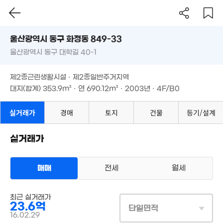
'15. 10
울산시 동구 화정동 849-33
1.5억
3.02억
울산광역시 동구 대학길 40-1
'09. 08
도로명
'14. 06
1.07억
울산광역시 동구 화정동 849-33
필터
매물 탐색
82m²
제2종근린생활시설 · 제2종일반주거지역
6억
울산광역시 동구 대학길 40-1
대지(합계)
353.9m²
· 연
690.12m²
· 2003년 · 4F/B0
'26. 06
10.2억
2.76
'19. 10
11.5억
'14. 05
제2종근린생활시설 · 제2종일반주거지역
'12. 10
대지(합계)
353.9m²
· 연
690.12m²
· 2003년 · 4F/B0
10.8억
실거래가
경매
토지
건물
등기/설계
'25. 08
5.5억
59.03억
'16. 02
7,500만
'16. 11
82m²
실거래가
매매
전세
월세
11.1억
최근 실거래가
상업용건물
'15. 03
23.6억
매매 23억 6000만원
단일면적
실거래
2.5억
대지
354m²
/
연
684m²
16.02.29
'23. 09
계약일 '16. 02
2.4억