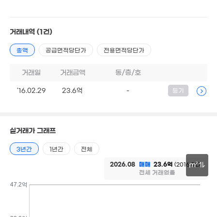
'11. 06
1.25억
84m²
2.9억
4억
'22. 06
거래내역
(1건)
'11. 08
1.15억
5.9억
20.8억
82m²
'22. 06
'25. 10
총액
공급면적당단가
전용면적당단가
1.15억
3.53억
1.2억
74m²
1.6억
거래일
거래금액
동/층/호
'14. 05
94m²
'26. 03
'16.02.29
23.6억
-
등기
3.29억
'07. 05
1억
87m²
5.25억
실거래가 그래프
'13. 05
1.65억
3년간
1년간
전체
86m²
2.5억
2026.08
매매
23.6억
(2016.02)
m²
'10. 12
2,000만
전세 거래없음
27m²
1.42억
30m
47.2억
89m²