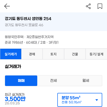
경기도 동두천시 생연동 254
경기도 동두천시 못골로 46
도로명
경기도 동두천시 생연동 254
필터
매물 탐색
동방국민주택 · 제2종일반주거지역
1.05
경기도 동두천시 못골로 46
준공 1986년 · 60세대 / 2호 · 3F/B1
'07. 0
6,300만
63m²
동방국민주택 · 제2종일반주거지역
1.06억
준공 1986년 · 60세대 / 2호 · 3F/B1
'21. 03
5,000만
실거래가
경매
토지
건물
등기/설계
59m²
1.85억
'21. 10
실거래가
5,300만
4,850만
74m²
7,000만
76m²
'06. 09
매매
전세
월세
5,500만
56m²
다세대
최근 실거래가
매매 3500만원
분양
55m²
3,500만
실거래
공급
55m²
/
전용
51m²
전용
50.76m²
26.03.26
계약일 '26. 03