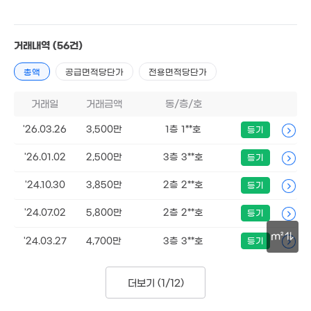
3,500만
69m²
6,500만
56m²
거래내역
(56건)
3,800만
3,000만
57m²
6,700만
56m²
총액
공급면적당단가
전용면적당단가
59m²
1.37억
85m²
거래일
거래금액
동/층/호
월 53만
7,200만
65m²
83m²
'26.03.26
3,500만
1층 1**호
등기
'26.01.02
2,500만
3층 3**호
등기
'24.10.30
3,850만
2층 2**호
등기
600만
47m²
'24.07.02
5,800만
2층 2**호
등기
m²
'24.03.27
4,700만
3층 3**호
등기
30m
더보기 (
1/12
)