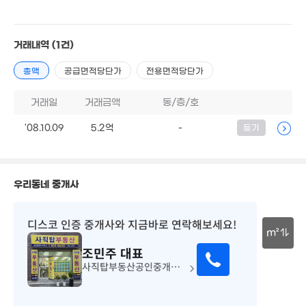
3.1억
54억
31.5억
100m²
m²
'20. 11
1.82
1.83억
70m
66m²
3,000만
거래내역
(1건)
26m²
12.3억
총액
공급면적당단가
전용면적당단가
2.87억
'19. 12
107m²
1.2억
85m²
3,900만
거래일
거래금액
동/층/호
29m²
75억
2.1억
'21. 11
82m²
'08.10.09
5.2억
-
등기
1.7억
83m²
8,000만
50m²
1.3억
30m²
우리동네 중개사
23.57억
월 23만
'21. 12
5.3억
9.9억
43m²
'21. 03
디스코 인증 중개사
와 지금바로 연락해보세요!
'19. 03
m²
조민주
대표
30m
16.3억
사직탑부동산공인중개사사무소
2.85억
'20. 10
6,400만
111m²
'20. 11