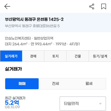
8,730만
부산시 동래구 온천동 1425-2
1.8억
28m²
'20. 11
부산광역시 동래구 충렬대로86번길 5
도로명
부산광역시 동래구 온천동 1425-2
필터
매물 탐색
안심노인복지센터 · 일반상업지역
부산광역시 동래구 충렬대로86번길 5
대지
264.4m²
· 연
993.44m²
· 1991년 · 4F/B1
월 50만
33m²
안심노인복지센터 · 일반상업지역
3,500만
'06. 02
대지
264.4m²
· 연
993.44m²
· 1991년 · 4F/B1
실거래가
경매
토지
건물
등기/설계
실거래가
36.62억
104.84억
31억
매물
'25. 04
'25. 04
'11. 02
매매
전세
월세
85.79억
'25. 04
상업용건물
월 57만
35억
최근 실거래가
매매 5억 2000만원
3,471만
실거래
1.68억
0m²
'23. 12
5.2억
36m²
대지
264m²
/
연
999m²
단일면적
'13. 07
계약일 '08. 10
08.10.09