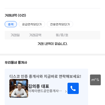
월 1억
거래내역
(0건)
'25. 07
6억
총액
공급면적당단가
전용면적당단가
매물
77m²
거래일
거래금액
동/층/호
4,450억
거래 내역이 없습니다.
'26. 07
1.75억
매물
21m²
2.6억
우리동네 중개사
75m²
20
594억
'26.
디스코 인증 중개사
와 지금바로 연락해보세요!
'26. 06
m²
김의종
대표
381.75억
30m
이제이랜드공인중개사사무소
'19. 10