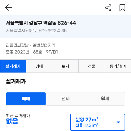
서울시 강남구 역삼동 826-44
3.15억
52m²
서울특별시 강남구 테헤란로2길 35
도로명
1.95억
2.9
2.45억
45m²
서울특별시 강남구 역삼동 826-44
51m
필터
매물 탐색
30m²
177.63억
라클라쎄강남 · 일반상업지역
'12. 07
2.7억
서울특별시 강남구 테헤란로2길 35
준공 2023년 · 68호 · 9F/B1
62m²
82억
'06. 12
라클라쎄강남 · 일반상업지역
2.35억
63m²
준공 2023년 · 68호 · 9F/B1
2.55억
128.7억
33m²
매물
'21. 04
실거래가
경매
토지
건물
등기/설계
89.7억
'17. 09
실거래가
54억
매물
'25. 04
399억
'26. 06
매매
전세
월세
9.55억
87m²
322억
'26. 06
오피스텔
최근 실거래가
월세 1000만원/180만원
분양
27m²
없음
실거래
공급
27m²
/
전용
18m²
전용
17.51m²
-
계약일 '26. 08