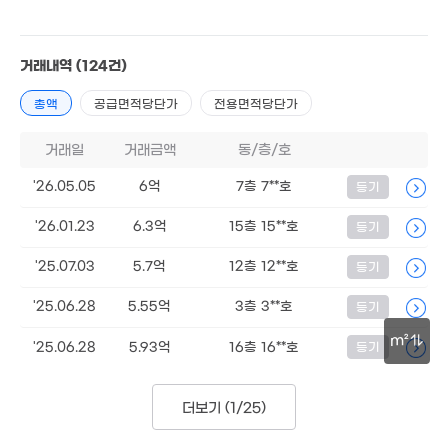
거래내역
(124건)
총액
공급면적당단가
전용면적당단가
거래일
거래금액
동/층/호
'26.05.05
6억
7층 7**호
등기
'26.01.23
6.3억
15층 15**호
등기
'25.07.03
5.7억
12층 12**호
등기
'25.06.28
5.55억
3층 3**호
등기
m²
'25.06.28
5.93억
16층 16**호
등기
30m
더보기 (
1/25
)