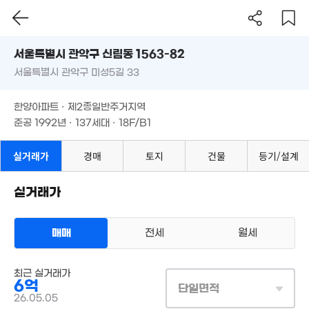
2.35억
100m²
'23. 10
6.85억
48m²
3.84억
서울시 관악구 신림동 1563-82
106m²
'15. 01
서울특별시 관악구 미성5길 33
도로명
1.47억
서울특별시 관악구 신림동 1563-82
필터
매물 탐색
3.35억
55m²
한양아파트 · 제2종일반주거지역
'07. 05
서울특별시 관악구 미성5길 33
준공 1992년 · 137세대 · 18F/B1
4.33억
79m²
2.05억
4.4억
54m²
1.25억
한양아파트 · 제2종일반주거지역
99m²
51m²
준공 1992년 · 137세대 · 18F/B1
2.6억
69m²
실거래가
경매
토지
건물
등기/설계
3.45억
1.45억
94m²
39m²
2.3억
55m²
5.32억
월 40
2.8억
실거래가
'12. 09
71m²
65m²
1.6억
50m²
4.15억
매매
전세
월세
86m²
아파트
최근 실거래가
매매 6억
실거래
6억
공급
100m²
/
전용
85m²
단일면적
계약일 '26. 05
26.05.05