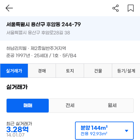
4억
4.9억
36m²
3.
6. 04
서울시 용산구 후암동 244-79
'12
4.99억
서울특별시 용산구 후암로28길 38
도로명
113m²
4.5억
월 116만
서울특별시 용산구 후암동 244-79
필터
매물 탐색
34m²
69m²
하남리치빌 · 제2종일반주거지역
14.9억
8.3억
서울특별시 용산구 후암로28길 38
87m²
준공 1997년 · 25세대 / 1호 · 5F/B4
63m²
50
9.7억
'17. 
89m²
하남리치빌 · 제2종일반주거지역
25억
8.8억
3.7억
'26. 03
준공 1997년 · 25세대 / 1호 · 5F/B4
63m²
'23. 02
6.35억
70m²
6억
8.5억
실거래가
경매
토지
건물
등기/설계
60m²
99m²
8.8억
0.5억
6.98억
7.6억
89m²
4. 05
'24. 04
159m²
실거래가
6.5억
2.42
매물
62m²
43m²
3.47억
2.5억
11억
75m²
매매
전세
월세
33m²
217m²
9.45억
4.5억
6.4억
18.5억
3.6억
81m²
39m²
다세대
94m²
'25. 07
25m²
최근 실거래가
매매 3억 2826만원
실거래
분양
144m²
3.28억
공급
144m²
/
전용
93m²
2.5
계약일 '14. 01
전용
92.93m²
14.01.07
87m
11억
8.2억