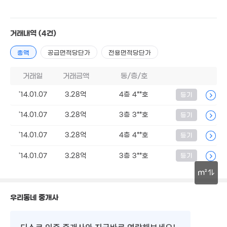
92m²
75m²
6억
8.5억
68m²
61m²
6.6억
58m²
8.5억
거래내역
(4건)
99m²
10.7억
285만
3.5억
3.
7.95억
67m²
'07. 09
40m²
'20
총액
공급면적당단가
전용면적당단가
119m²
4.8억
6.1억
8.2억
27m²
65m²
47m²
거래일
거래금액
동/층/호
8억
7.3억
64m²
45m²
'14.01.07
3.28억
4층 4**호
등기
6.7억
7.8억
75m²
53m²
'14.01.07
3.28억
3층 3**호
등기
2.45
5.9억
5.1억
2.88억
2.9억
41m²
79m²
98m²
'14.01.07
3.28억
4층 4**호
등기
37m²
'20. 11
7.8억
75m²
'14.01.07
3.28억
3층 3**호
등기
2.65억
57m²
1.35억
m²
9억
'15. 07
69m²
3.59억
9억
30m
4.
우리동네 중개사
'24. 08
64m²
월 210만
'15
139m²
디스코 인증 중개사
와 지금바로 연락해보세요!