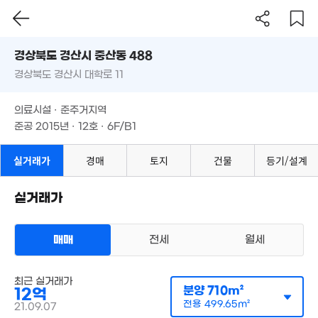
경상북도 경산시 중산동 488
1.4억
경상북도 경산시 대학로 11
도로명
'11. 05
경상북도 경산시 중산동 488
필터
매물 탐색
의료시설 · 준주거지역
경상북도 경산시 대학로 11
준공 2015년 · 12호 · 6F/B1
2,20
'07. 
의료시설 · 준주거지역
3.8억
476만
111m²
준공 2015년 · 12호 · 6F/B1
'11. 05
실거래가
경매
토지
건물
등기/설계
4,7
3.35억
'11. 
110m²
실거래가
3.53억
41m²
매매
전세
월세
44
상가사무실
'21.
매매 12억
최근 실거래가
798만
실거래
분양
710m²
12억
공급
710m²
/
전용
500m²
'14. 06
계약일 '21. 09
전용
499.65m²
21.09.07