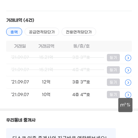
거래내역
(4건)
5,899만
'18. 09
총액
공급면적당단가
전용면적당단가
거래일
거래금액
동/층/호
'21.09.07
15.21억
3층 3**호
등기
'21.09.07
15.21억
4층 4**호
등기
'21.09.07
12억
3층 3**호
등기
'21.09.07
10억
4층 4**호
5.95억
등기
108m²
m²
30m
우리동네 중개사
디스코 인증 중개사
와 지금바로 연락해보세요!