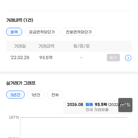
'25. 07
4.4억
8억
3.62억
53m²
'25. 12
44m²
거래내역
(1건)
8
'25.
8.7억
7.05억
51m²
'20. 12
총액
공급면적당단가
전용면적당단가
6.5억
51m²
7억
거래일
거래금액
동/층/호
'18. 01
4.05억
37m²
4.2억
4
51m²
'22.02.25
93.5억
-
등기
'17.
18억
13억
매물
6.3억
'15. 02
'25. 12
7.7억
'25. 04
'17. 07
실거래가 그래프
5.6억
'21. 03
2.7억
3년간
1년간
전체
'20. 05
4.99억
960만
월 40만
'24. 09
5. 10
10.75억
33m²
2026.08
매매
93.5억
(2022.02)
m²
3.04억
'26. 06
전세 거래없음
60m²
4.68억
30m
5
187억
'21. 06
'17.
7억
10.8억
'26. 05
'18. 08