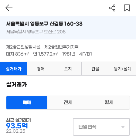
2.3억
서울시 영등포구 신길동 160-38
'18. 04
8.95억
'19. 06
서울특별시 영등포구 도신로 208
도로명
13억
3.55억
'16. 12
15.4억
서울특별시 영등포구 신길동 160-38
필터
8억
매물 탐색
'19. 06
'25. 12
제2종근린생활시설 · 제2종일반주거지역
'25. 02
18억
서울특별시 영등포구 도신로 208
대지
836m²
· 연
1,577.2m²
· 1981년 · 4F/B1
'25. 07
9.7억
3.9억
'18. 03
18.5억
07. 03
6억
제2종근린생활시설 · 제2종일반주거지역
'22. 10
5억
'26. 04
19.5억
대지
836m²
· 연
1,577.2m²
· 1981년 · 4F/B1
28m²
2,408만
'25. 07
'15. 08
15억
'26. 04
실거래가
경매
토지
건물
등기/설계
31억
3.8억
3.85억
'21. 07
'26. 07
'19. 09
31.5억
실거래가
'23. 12
3.9억
61m²
21.52억
14.85억
'26. 02
'06. 12
매매
전세
월세
2.5억
2억
월 92만
'08. 04
'17. 12
상업용건물
72m²
매매 93억 5000만원
최근 실거래가
실거래
93.5억
대지
836m²
/
연
1,577m²
단일면적
계약일 '22. 02
22.02.25
2.4억
89억
38m²