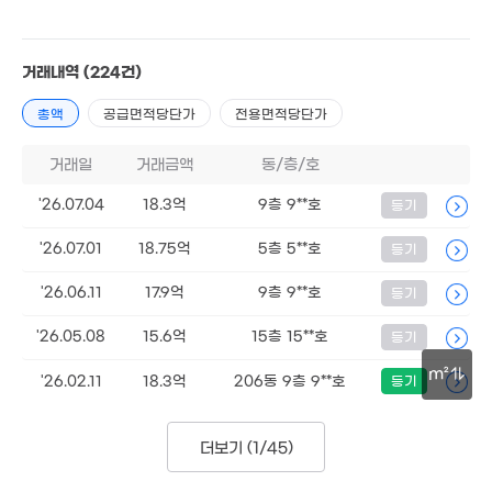
거래내역
(224건)
총액
공급면적당단가
전용면적당단가
거래일
거래금액
동/층/호
'26.07.04
18.3억
9층 9**호
등기
'26.07.01
18.75억
5층 5**호
등기
'26.06.11
17.9억
9층 9**호
등기
'26.05.08
15.6억
15층 15**호
등기
m²
'26.02.11
18.3억
206동 9층 9**호
등기
30m
더보기 (
1/45
)