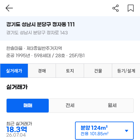
경기도 성남시 분당구 정자동 111
경기도 성남시 분당구 정자로 143
도로명
경기도 성남시 분당구 정자동 111
필터
매물 탐색
한솔마을 · 제3종일반주거지역
경기도 성남시 분당구 정자로 143
준공 1995년 · 598세대 / 28호 · 25F/B1
한솔마을 · 제3종일반주거지역
준공 1995년 · 598세대 / 28호 · 25F/B1
실거래가
경매
토지
건물
등기/설계
실거래가
매매
전세
월세
아파트
매매 18억 7500만원
최근 실거래가
실거래
분양
124m²
공급
124m²
/
전용
102m²
18.3억
계약일 '26. 07
전용
101.85m²
26.07.04