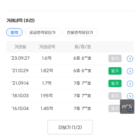
174m²
거래내역
(8건)
2.39억
79m²
총액
공급면적당단가
전용면적당단가
거래일
거래금액
동/층/호
'23.09.27
1.6억
6층 6**호
등기
'21.10.29
1.82억
6층 6**호
등기
'21.09.14
1.7억
7층 7**호
등기
18.5억
'25. 08
'18.10.03
1.95억
7층 7**호
등기
8.1억
m²
'16.10.04
1.45억
7층 7**호
등기
06. 08
6.55억
30m
'17. 03
.59억
86억
3m²
'19. 12
7.3억
14억
더보기 (
1/2
)
'18. 09
'19. 07