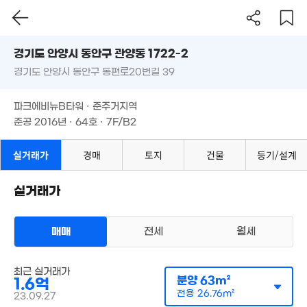
24.5억
'16. 04
'21. 10
경기도 안양시 동안구 관양동 1722-2
19.5억
2.5억
'15. 07
'15. 10
23억
경기도 안양시 동안구 동편로20번길 39
도로명
'16. 10
20.6억
경기도 안양시 동안구 관양동 1722-2
필터
매물 탐색
'19. 05
파크에비뉴B타워 · 준주거지역
경기도 안양시 동안구 동편로20번길 39
23억
준공 2016년 · 64호 · 7F/B2
'20. 09
23.65억
파크에비뉴B타워 · 준주거지역
'20. 06
준공 2016년 · 64호 · 7F/B2
23.8억
'20. 08
실거래가
경매
토지
건물
등기/설계
3.73억
.23억
163m²
8. 01
실거래가
3.33억
매매
전세
월세
101m²
1.13억
1.95억
45m²
오피스텔
87m²
최근 실거래가
매매 1억 6000만원
실거래
분양
63m²
1.6억
공급
63m²
/
전용
27m²
계약일 '23. 09
전용
26.76m²
23.09.27
9.1억