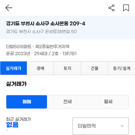
'20. 10
0m²
3.8억
'16. 02
경기도 부천시 소사구 소사본동 209-4
4억
9.25억
'25. 06
'23. 07
경기도 부천시 소사구 은성로38번길 50
도로명
6
'26
경기도 부천시 소사구 소사본동 209-4
필터
매물 탐색
1.59억
더탑50아파트 · 제2종일반주거지역
58m²
경기도 부천시 소사구 은성로38번길 50
준공 2023년 · 29세대 / 2호 · 13F/B1
3.51억
1.3억
1.55억
'18. 07
43m²
62m²
더탑50아파트 · 제2종일반주거지역
준공 2023년 · 29세대 / 2호 · 13F/B1
1.54억
1.5억
55m²
66m²
1억
실거래가
경매
토지
건물
등기/설계
53m²
3억
6.8억
'21. 04
'20. 09
10억
실거래가
6.92억
2.8억
'21. 08
'20. 10
62m²
1.5억
1.68억
50m²
11.95
65m²
'15. 0
매매
전세
월세
아파트
1.25억
전세 2억 7000만원
2.55억
실거래
54m²
1.85억
67m²
공급
94m²
/
전용
82m²
7.1억
80m²
계약일 '23. 07
최근 실거래가
'15. 0
없음
단일면적
1.55억
3
2.7억
-
1.2억
42m²
66
'26. 04
55m²