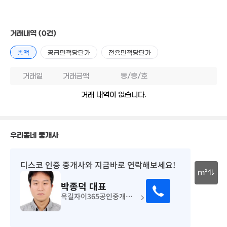
8.35억
'20. 03
1.75억
3.
37m²
1.68억
71
66m²
거래내역
(0건)
총액
공급면적당단가
전용면적당단가
1.02억
10억
50m²
1.25억
1.8억
'13. 0
66m²
66m²
거래일
거래금액
동/층/호
1.77억
2.3억
1.8억
거래 내역이 없습니다.
77m²
87m²
7.7억
36m²
13.9억
'20. 11
'15. 09
1.53억
5.8억
1.62억
61m²
경매
'18. 08
66m²
우리동네 중개사
월 19만
1.19억
67m²
1.25억
8.09억
44m²
47m²
'19. 07
디스코 인증 중개사
와 지금바로 연락해보세요!
m²
1.3억
2.3억
5억
41m²
박종덕
대표
3.2억
46m²
'21. 05
30m
'17. 08
옥길자이365공인중개사사무소
9,300만
32m²