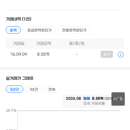
거래내역
(1건)
총액
공급면적당단가
전용면적당단가
거래일
거래금액
동/층/호
'16.09.09
8.35억
-
등기
4.2억
111m²
실거래가 그래프
2.94억
3년간
1년간
전체
'06. 05
2026.08
매매
8.35억
(2016.09)
m²
전세 거래없음
30m
16.7억
2.65억
104m²
3.45억
107m²