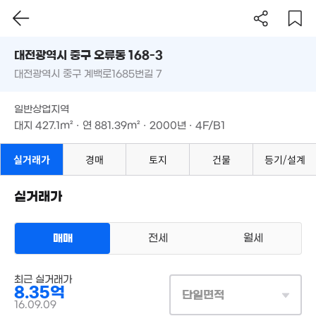
대전시 중구 오류동 168-3
대전광역시 중구 계백로1685번길 7
도로명
대전광역시 중구 오류동 168-3
필터
매물 탐색
1.9억
일반상업지역
89m²
대전광역시 중구 계백로1685번길 7
대지
427.1m²
· 연
881.39m²
· 2000년 · 4F/B1
일반상업지역
2.3억
108m²
대지
427.1m²
· 연
881.39m²
· 2000년 · 4F/B1
6.2억
'20. 06
6,000만
실거래가
경매
토지
건물
등기/설계
6.9억
32m²
'21. 12
300만
5.28억
4.35억
'17. 02
'15. 02
실거래가
'14. 04
1.13억
'11. 07
7.5억
3.4억
매매
전세
월세
8,800만
'21. 11
'20. 04
'19. 03
156.73억
상업용건물
'21. 11
최근 실거래가
매매 8억 3500만원
실거래
27억
8.35억
대지
427m²
/
연
881m²
단일면적
10.37억
'21. 11
계약일 '16. 09
16.09.09
'21. 08